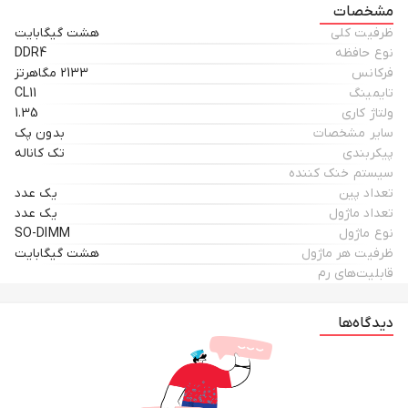
مشخصات
ظرفیت کلی
هشت گیگابایت
نوع حافظه
DDR4
فرکانس
2133 مگاهرتز
تایمینگ
CL11
ولتاژ کاری
1.35
سایر مشخصات
بدون پک
پیکربندی
تک کاناله
سیستم خنک کننده
تعداد پین
یک عدد
تعداد ماژول
یک عدد
نوع ماژول
SO-DIMM
ظرفیت هر ماژول
هشت گیگابایت
قابلیت‌های رم
دیدگاه‌ها