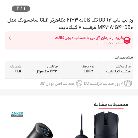
2
/
1
رم لپ تاپ DDR4 تک کاناله 2133 مگاهرتز CL11 سامسونگ مدل
M471A1G43DB0 ظرفیت 8 گیگابایت
مشخصات
ظرفیت کلی
نوع حافظه
فرکانس
تایمینگ
هشت گیگابایت
DDR4
2133 مگاهرتز
CL11
۷ روز ضمانت بازگشت کالا
ضمانت اصل بودن کالا
محصولات مشابه