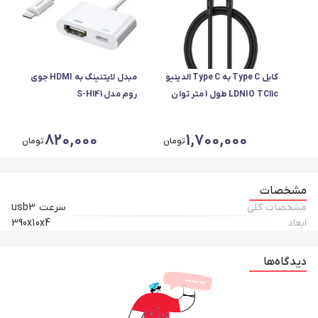
کابل Type C به Type C الدینیو
مبدل لایتنینگ به HDMI جوی
LDNIO TC11c طول 1 متر توان
روم مدل S-H141
240 وات
820,000
1,700,000
تومان
تومان
مشخصات
مشخصات کلی
سرعت usb3
ابعاد
390x10x4
دیدگاه‌ها