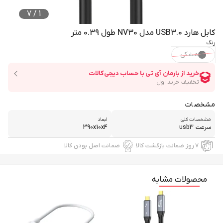
7
/
1
کابل هارد USB3.0 مدل NV30 طول 0.39 متر
رنگ
مشکی
مشخصات
مشخصات کلی
ابعاد
سرعت usb3
390x10x4
۷ روز ضمانت بازگشت کالا
ضمانت اصل بودن کالا
محصولات مشابه