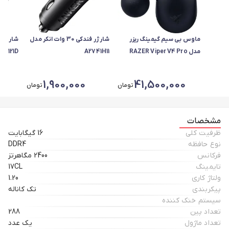
ماوس بی سیم گیمینگ ریزر
شارژر فندکی 30 وات انکر مدل
مدل RAZER Viper V4 Pro
A2741H11
A121D
0
1,900,000
41,500,000
تومان
تومان
مشخصات
ظرفیت کلی
16 گیگابایت
نوع حافظه
DDR4
فرکانس
2400 مگاهرتز
تایمینگ
17CL
ولتاژ کاری
1.20
پیکربندی
تک کاناله
سیستم خنک کننده
تعداد پین
288
تعداد ماژول
یک عدد