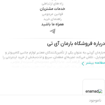
راه های ارتباطی
خدمات مشتریان
قوانین مرجوعی
راهنمای خرید
همراه ما باشید
درباره فروشگاه
بارمان آی تی
«بارمان آی‌تی به عنوان یکی از تأمین‌کنندگان معتبر لوازم جانبی کامپیوتر و
موبایل ، تلاش می‌کند تجربه‌ای مطمئن، سریع و لذت‌بخش از خرید اینترنتی را
برای مشتریان خود فراهم کند. ما با ارائه‌ی مجموعه‌ای گسترده از ماوس،
مطالعه بیشتر
کیبورد، هدست، پاوربانک، کابل شارژ ،و انواع گجت‌های دیجیتال، همراه
همیشگی شما در ارتقای کیفیت کار و سرگرمی هستیم.
تمامی محصولات ارائه شده در بارمان آی‌تی دارای اصالت و گارانتی معتبر
هستند تا مشتریان با اطمینان کامل خرید کنند. تیم پشتیبانی ما نیز همیشه
آماده‌ی پاسخگویی و راهنمایی است تا شما بهترین انتخاب را متناسب با نیاز
خود داشته باشید. انتخاب بارمان آی‌تی یعنی انتخاب کیفیت، قیمت مناسب و
خریدی آسان.»
ناموجود