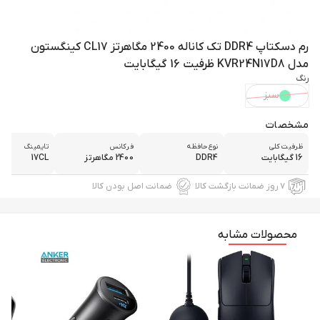
رم دسکتاپ DDR4 تک کاناله 2400 مگاهرتز CL17 کینگستون
مدل KVR24N17D8 ظرفیت 16 گیگابایت
رنگ
سبز
مشخصات
ظرفیت کلی
نوع حافظه
فرکانس
تایمینگ
16 گیگابایت
DDR4
2400 مگاهرتز
17CL
۷ روز ضمانت بازگشت کالا
ضمانت اصل بودن کالا
محصولات مشابه