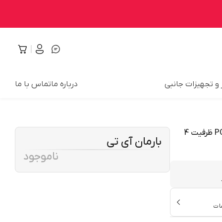
 و تجهیزات جانبی
درباره ما
تماس با ما
رم دسکتاپ DDR3L تک کاناله 1600 مگاهرتز CL11 میکرون مدل PC3L ظرفیت 4
بارمان آی تی
ناموجود
ات