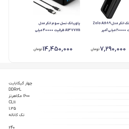
پاوربانک انکر مدل Zolo A1689
پاوربانک نسل سوم انکر مدل
ظرفیت 20000 میلی آمپر
A1377H11 ظرفیت 40000 میلی
داکثر توان 30 وات
آمپر ساعت
14,450,000
7,290,000
تومان
تومان
چهار گیگابایت
DDR3L
1600 مگاهرتز
CL11
1.35
تک کاناله
240