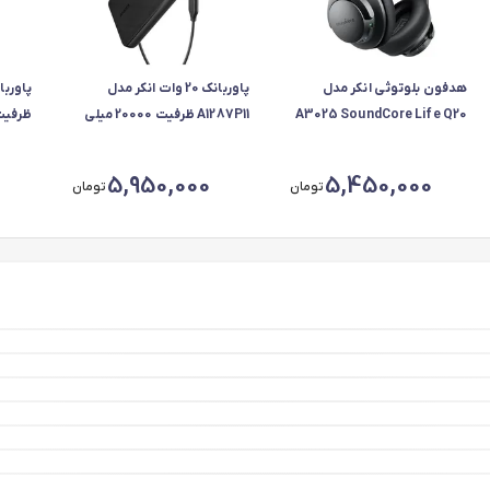
هدفون بلوتوثی انکر مدل
پاوربانک 20 وات انکر مدل
A3025 SoundCore Life Q20
A1287P11 ظرفیت 20000 میلی
آمپر ساعت
ساعت، ح
5,950,000
5,450,000
تومان
تومان