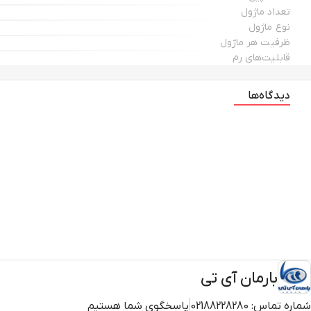
تعداد ماژول
نوع ماژول
ظرفیت هر ماژول
قابلیت‌های رم
دیدگاه‌ها
بارمان آی تی
شماره تماس:
02188228280
پاسخگوی شما هستیم