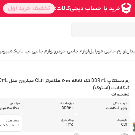
یتال
لوازم جانبی موبایل
لوازم جانبی خودرو
لوازم جانبی لپ تاپ
کامپیوتر
گیگابایت (استوک)
مشخصات
ظرفیت کلی
نوع حافظه
فرکانس
چهار گیگابایت
DDR3L
1600 مگاهرتز
تایمینگ
ولتاژ کاری
مشاهده
1.35
CL11
همه مشخص