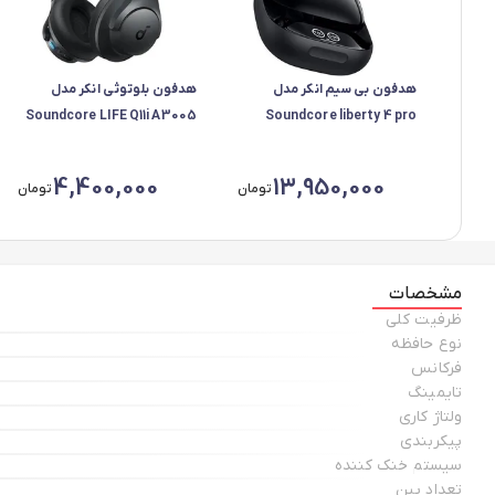
هدفون بی سیم انکر مدل
هدفون بلوتوثی انکر مدل
Soundcore LIFE Q11i A3005
Soundcore liberty 4 pro
A3954H11
4,400,000
13,950,000
تومان
تومان
مشخصات
ظرفیت کلی
نوع حافظه
فرکانس
تایمینگ
ولتاژ کاری
پیکربندی
سیستم خنک کننده
تعداد پین