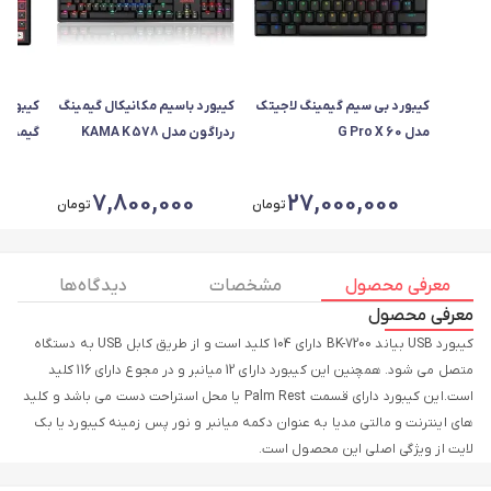
کیبورد بی سیم گیمینگ لاجیتک
کیبورد باسیم مکانیکال گیمینگ
کیبورد 
مدل G Pro X 60
ردراگون مدل KAMA K578
B PRO
LIGHTSPEED
0
7,800,000
27,000,000
تومان
تومان
معرفی محصول
مشخصات
دیدگاه ها
معرفی محصول
کیبورد USB بیاند BK-7200 دارای 104 کلید است و از طریق کابل USB به دستگاه
متصل می شود. همچنین این کیبورد دارای 12 میانبر و در مجوع دارای 116 کلید
است.این کیبورد دارای قسمت Palm Rest یا محل استراحت دست می باشد و کلید
های اینترنت و مالتی مدیا به عنوان دکمه میانبر و نور پس زمینه کیبورد یا بک
لایت از ویژگی اصلی این محصول است.