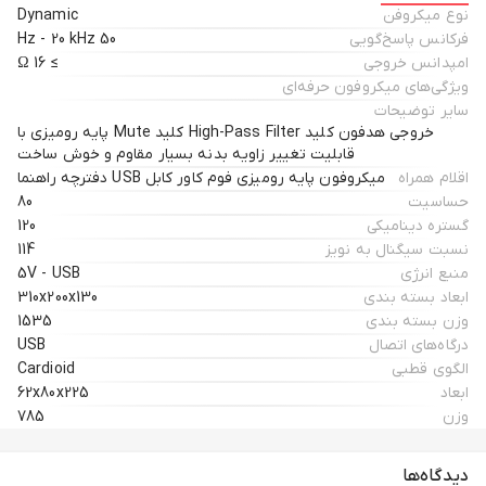
داده و با تُن بالاتر صحبت کنید. محدود کننده‌ی دیجیتال / آنالوگ موجود با تنظیم
نوع میکروفن
Dynamic
میزان صدا مانع از بروز این مشکل شده و از اعوجاج و تداخل صوتی جلوگیری
فرکانس پاسخ‌گویی
50 Hz - 20 kHz
می‌کند و کنترل کامل صدا را در خدمت شما قرار می‌دهد.
امپدانس خروجی
≥ 16 Ω
ویژگی‌های میکروفون حرفه‌ای
سایر توضیحات
خروجی هدفون کلید High-Pass Filter کلید Mute پایه رومیزی با
قابلیت تغییر زاویه بدنه بسیار مقاوم و خوش ساخت
اقلام همراه
میکروفون پایه رومیزی فوم کاور کابل USB دفترچه راهنما
حساسیت
80
گستره دینامیکی
120
نسبت سیگنال به نویز
114
منبع انرژی
5V - USB
ابعاد بسته بندی
310x200x130
وزن بسته بندی
1535
درگاه‌های اتصال
USB
الگوی قطبی
Cardioid
ابعاد
62x80x225
وزن
785
دیدگاه‌ها