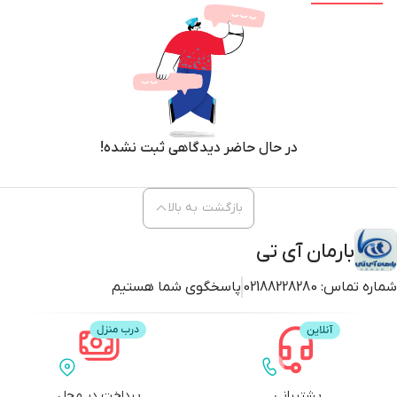
در حال حاضر دیدگاهی ثبت نشده!
بازگشت به بالا
بارمان آی تی
شماره تماس:
02188228280
پاسخگوی شما هستیم
پشتیبانی
پرداخت در محل