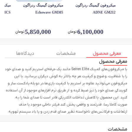
میکروفون گیمینگ ردراگون
میکروفون گیمینگ ردراگون
 MICS
Echowave GM305
ADNE GM212
0
5,850,000
6,100,000
تومان
تومان
معرفی محصول
مشخصات
دیدگاه ها
معرفی محصول
با میکروفون‌های گمینگ Seiren Elite مانند یک حرفه‌ای استریم کنید و صدای خود
را با شفافیت، وضوح و کیفیت هر چه بالاتر به گوش دیگران برسانید. با این
میکروفون می‌توانید علاوه بر استریم با کیفیت بازی‌ها،در دوبله،پادکست،ساز و
گویندگی صدای خود را نیز ضبط کرده و از طریق نرم افزارهای موجود از آن استفاده
کنید. این محصول با کاهش تداخلات الکتریکی قادر است تا صدای شما را به
صورت کاملا رسا، قدرتمند و واقعی پخش کند.فیلتر داخلی موجود با حذف
ارتعاشات و فرکانس‌های ناخواسته نظیر صدای قدم زدن و یا باد سیستم تهویه
هوا موجب ضبط و انتقال با کیفیت و بدون تداخل صدای شما خواهد شد.در
بعضی مواقع ممکن است که شما در اثر هیجانات بازی کنترل صدای خود را از دست
مشخصات