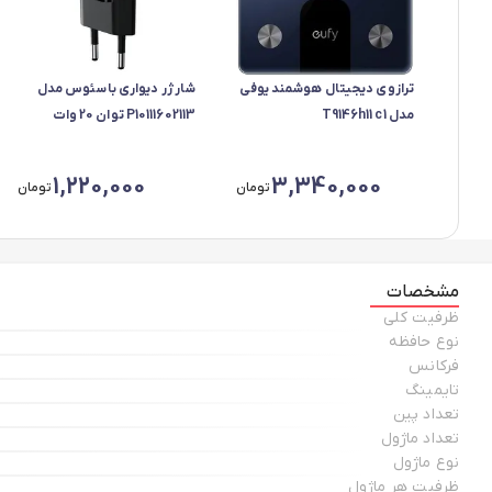
ترازوی دیجیتال هوشمند یوفی
شارژر دیواری باسئوس مدل
مدل T9146h11 c1
P10111602113 توان 20 وات
تایپ‌سی
1,220,000
3,340,000
تومان
تومان
مشخصات
ظرفیت کلی
نوع حافظه
فرکانس
تایمینگ
تعداد پین
تعداد ماژول
نوع ماژول
ظرفیت هر ماژول