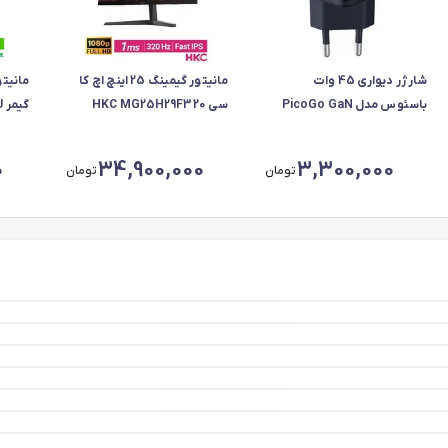
شارژر دیواری 45 وات
مانیتور گیمینگ 25 اینچ اچ کا
باسئوس مدل PicoGo GaN
سی HKC MG25H29F320
گ
 Mode
P10176800123-00
0
34,900,000
3,300,000
تومان
تومان