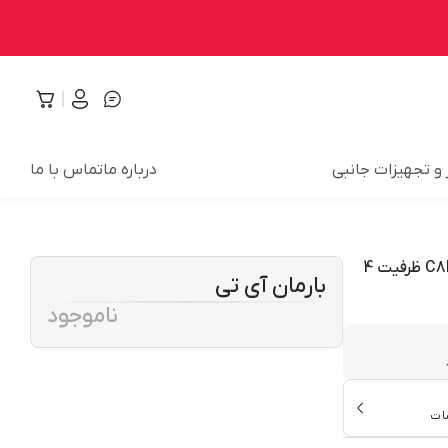
 و تجهیزات جانبی
درباره ما
تماس با ما
رم دسکتاپ DDR3 تک کاناله 1600 مگاهرتز CL11 کروشیال مدل C8FER ظرفیت 4
بارمان آی تی
ناموجود
ات