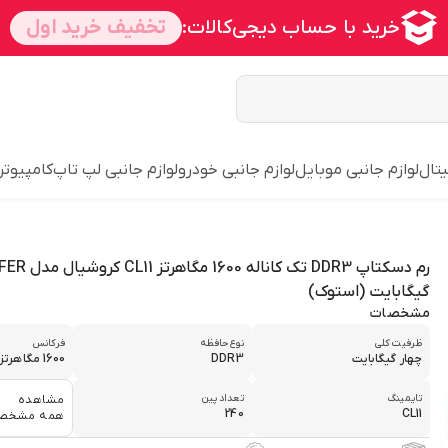
یتال
لوازم جانبی موبایل
لوازم جانبی خودرو
لوازم جانبی لپ تاپ
کامپیوتر
گیگابایت (استوک)
مشخصات
ظرفیت کلی
نوع حافظه
فرکانس
چهار گیگابایت
DDR3
1600 مگاهرتز
تایمینگ
تعداد پین
مشاهده
240
CL11
همه مشخص