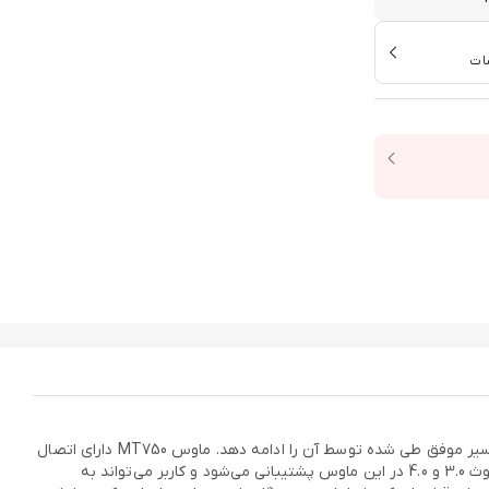
ات
ماوس «MT750 » محصولی از برند «رپو» (Rapoo) است. این ماوس از طراحی مشابه یکی از معروف‌ترین ماوس‌های بازار بهره می‌برد و سعی می‌کند مسیر موفق طی شده توسط آن را ادامه دهد. ماوس MT750 دارای اتصال
چندگانه است و تماما به صورت بی‌سیم عمل می‌کند. از مزایای این ماوس، قابلیت اتصال با استفاده از دانگل USB یا فناوری بلوتوث است. فناوری بلوتوث 3.0 و 4.0 در این ماوس پشتیبانی می‌شود و کاربر می‌تواند به