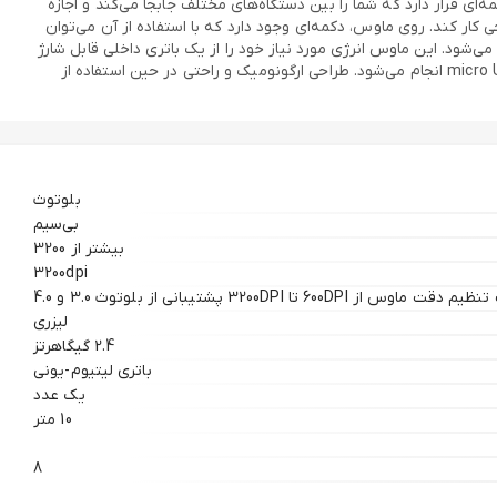
دستگاه و سوییچ کردن بین آنها است. کف ماوس، دکمه‌ای قرار دارد که شما را بین دستگاه‌های مختلف جابجا می‌کند و اجازه
س MT750 دقت بسیار زیادی دارد و می‌تواند روی هر سطحی کار کند. روی ماوس، دکمه‌ای وجود دارد که با استفاده از آن می‌توان
مام مراحل تغییر دقت به سادگی انجام می‌شود. این ماوس انرژی مورد نیاز خود را از یک باتری داخلی قابل شارژ
تامین می‌کند. مصرف کم باتری باعث می‌شود تا هر 30 روز یک‌بار نیاز به شارژ مجدد آن داشته‌باشید. شارژ شدن ماوس MT750 با استفاده از کابل micro USB انجام می‌شود. طراحی ارگونومیک و راحتی در حین استفاده از
بلوتوث
بی‌سیم
بیشتر از 3200
3200dpi
 ماوس از 600DPI تا 3200DPI پشتیبانی از بلوتوث 3.0 و 4.0
لیزری
2.4 گیگاهرتز
باتری لیتیوم-یونی
یک عدد
10 متر
8