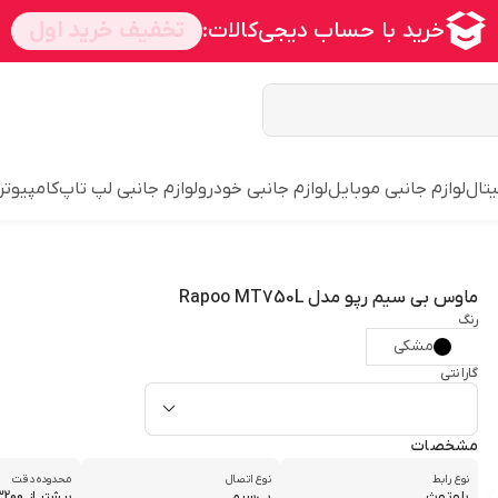
یتال
لوازم جانبی موبایل
لوازم جانبی خودرو
لوازم جانبی لپ تاپ
کامپیوتر
ماوس بی سیم رپو مدل Rapoo MT750L
رنگ
مشکی
گارانتی
مشخصات
نوع رابط
نوع اتصال
محدوده دقت
بلوتوث
بی‌سیم
بیشتر از 3200