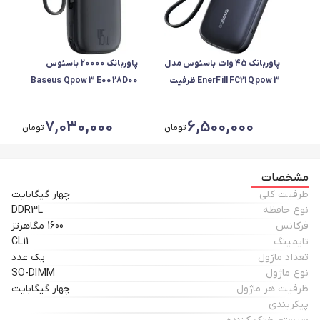
پاوربانک 45 وات باسئوس مدل
پاوربانک 20000 باسئوس
EnerFill FC21 Qpow 3 ظرفیت
Baseus Qpow 3 E0028D00
10000 میلی‌آمپرساعت
توان 45 وات با کابل متصل
7,030,000
6,500,000
تومان
تومان
مشخصات
ظرفیت کلی
چهار گیگابایت
نوع حافظه
DDR3L
فرکانس
1600 مگاهرتز
تایمینگ
CL11
تعداد ماژول
یک عدد
نوع ماژول
SO-DIMM
ظرفیت هر ماژول
چهار گیگابایت
پیکربندی