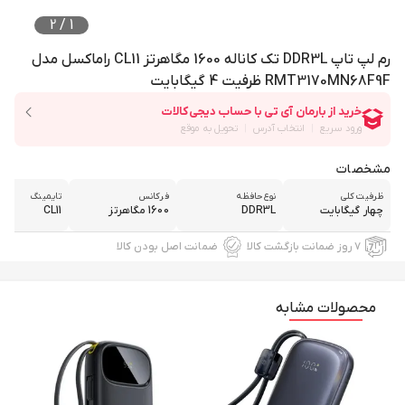
2
/
1
رم لپ تاپ DDR3L تک کاناله 1600 مگاهرتز CL11 راماکسل مدل
RMT3170MN68F9F ظرفیت 4 گیگابایت
مشخصات
ظرفیت کلی
نوع حافظه
فرکانس
تایمینگ
چهار گیگابایت
DDR3L
1600 مگاهرتز
CL11
۷ روز ضمانت بازگشت کالا
ضمانت اصل بودن کالا
محصولات مشابه