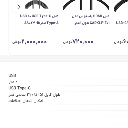
کابل HDMI باسئوس مدل
کابل USB Type-C به USB
USB-C/mic
CADKLF-E01 طول 1 متر
Type-A انکر A8023H11
م
ارس
P10376303121-
Powerline Select Plus طول
1 8K
1٫8 متر
2,000,000
720,000
6
تومان
تومان
تومان
USB
2 متر
USB Type-C
طول کابل 151 تا 300 سانتی متر
امکان انتقال اطلاعات