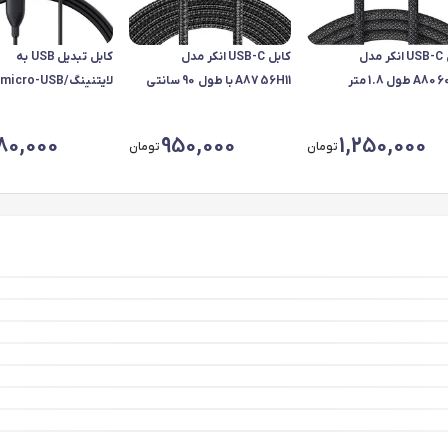
کابل USB-C انکر مدل
کابل USB-C انکر مدل
کابل تبدیل USB به
 طول 1.8 متر
A8756H11 با طول 90 سانتی
لایتنینگ/ro-USB
متر
باسئوس مدل 
01 طول 80 میلی متر
80,000
950,000
1,250,000
تومان
تومان