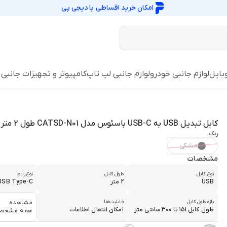
امکان خرید اقساطی با
دیجی پی
وبایل
لوازم جانبی خودرو
لوازم جانبی لپ تاپ
کامپیوتر و تجهیزات جانبی
کابل تبدیل USB به USB-C باسئوس مدل CATSD-N01 طول 2 متر
رنگ
مشکی
مشخصات
نوع کابل
طول کابل
نوع رابط
USB
2 متر
USB Type-C
بازه طول کابل
قابلیت‌ها
مشاهده
طول کابل 151 تا 300 سانتی متر
امکان انتقال اطلاعات
همه مشخص