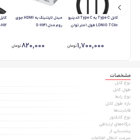
کابل Type C به Type C الدینیو
مبدل لایتنینگ به HDMI جوی
LDNIO TC11c طول 1 متر توان
روم مدل S-H141
A8060H12
240 وات
820,000
1,700,000
تومان
تومان
مشخصات
نوع کابل
طول کابل
نوع رابط
بازه طول کابل
قابلیت‌ها
نوع کانکتور
درگاه‌های ارتباطی
پشتیبانی از
سرعت انتقال اطلاعات