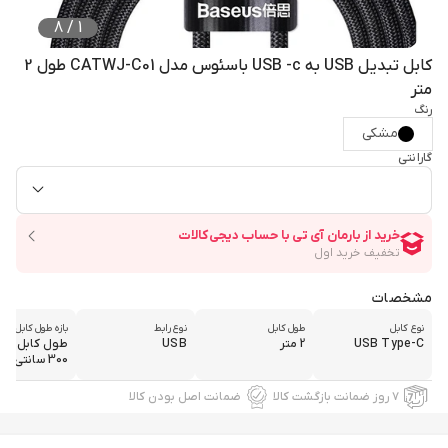
8
/
1
کابل تبدیل USB به USB -c باسئوس مدل CATWJ-C01 طول 2
متر
رنگ
مشکی
گارانتی
مشخصات
نوع کابل
طول کابل
نوع رابط
بازه طول کابل
USB Type-C
2 متر
USB
300 سانتی متر
۷ روز ضمانت بازگشت کالا
ضمانت اصل بودن کالا