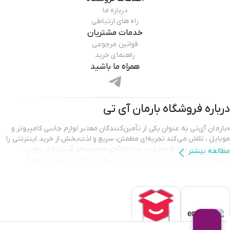
درباره ما
راه های ارتباطی
خدمات مشتریان
قوانین مرجوعی
راهنمای خرید
همراه ما باشید
درباره فروشگاه
بارمان آی تی
«بارمان آی‌تی به عنوان یکی از تأمین‌کنندگان معتبر لوازم جانبی کامپیوتر و
موبایل ، تلاش می‌کند تجربه‌ای مطمئن، سریع و لذت‌بخش از خرید اینترنتی را
برای مشتریان خود فراهم کند. ما با ارائه‌ی مجموعه‌ای گسترده از ماوس،
مطالعه بیشتر
کیبورد، هدست، پاوربانک، کابل شارژ ،و انواع گجت‌های دیجیتال، همراه
همیشگی شما در ارتقای کیفیت کار و سرگرمی هستیم.
تمامی محصولات ارائه شده در بارمان آی‌تی دارای اصالت و گارانتی معتبر
هستند تا مشتریان با اطمینان کامل خرید کنند. تیم پشتیبانی ما نیز همیشه
آماده‌ی پاسخگویی و راهنمایی است تا شما بهترین انتخاب را متناسب با نیاز
خود داشته باشید. انتخاب بارمان آی‌تی یعنی انتخاب کیفیت، قیمت مناسب و
خریدی آسان.»