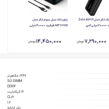
پاوربانک انکر مدل Zolo A1689
پاوربانک نسل سوم انکر مدل
ظرفیت 20000 میلی آمپر
A1377H11 ظرفیت 40000 میلی
داکثر توان 30 وات
آمپر ساعت
14,450,000
7,290,000
تومان
تومان
2666 مگاهرتز
SO-DIMM
DDR4
16 گیگابایت
CL19
1.2
تک کاناله