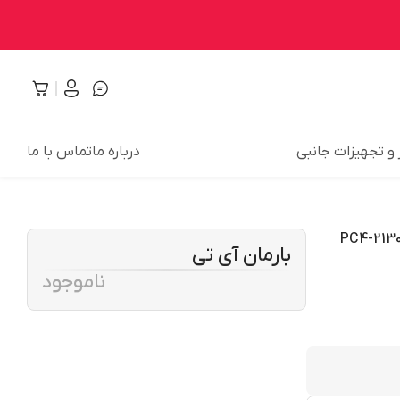
 و تجهیزات جانبی
درباره ما
تماس با ما
DDR تک کاناله 2666 مگاهرتز CL19 اس کی هاین مدل PC4-21300
بارمان آی تی
ناموجود