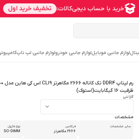
یتال
لوازم جانبی موبایل
لوازم جانبی خودرو
لوازم جانبی لپ تاپ
کامپیوتر
رم لپتاپ 4
ظرفیت 16 گیگابایت(استوک)
گارانتی
مشخصات
سایر مشخصات
فرکانس
نوع ماژول
2666 مگاهرتز
SO-DIMM