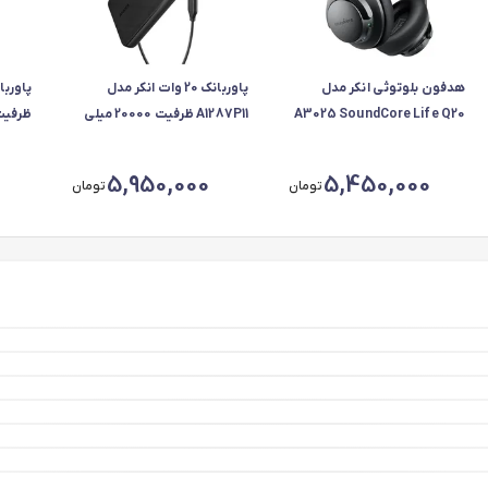
هدفون بلوتوثی انکر مدل
پاوربانک 20 وات انکر مدل
A3025 SoundCore Life Q20
A1287P11 ظرفیت 20000 میلی
آمپر ساعت
ساعت، ح
5,950,000
5,450,000
تومان
تومان