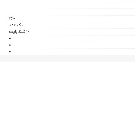
260
یک عدد
16 گیگابایت
0
0
0