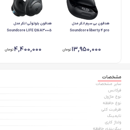
هدفون بی سیم انکر مدل
هدفون بلوتوثی انکر مدل
Soundcore LIFE Q11i A3005
Soundcore liberty 4 pro
A3954H11
4,400,000
13,950,000
تومان
تومان
مشخصات
سایر مشخصات
فرکانس
نوع ماژول
نوع حافظه
ظرفیت کلی
تایمینگ
ولتاژ کاری
پیکربندی حافظه