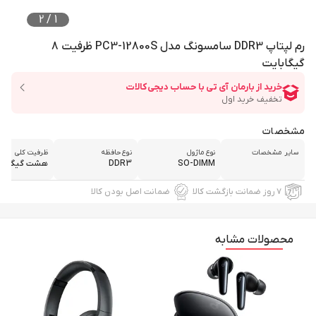
2
/
1
رم لپتاپ DDR3 سامسونگ مدل PC3-12800S ظرفیت 8
گیگابایت
مشخصات
سایر مشخصات
نوع ماژول
نوع حافظه
ظرفیت کلی
SO-DIMM
DDR3
هشت گیگابای
۷ روز ضمانت بازگشت کالا
ضمانت اصل بودن کالا
محصولات مشابه