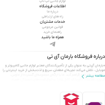
لوازم جانبی لپ تاپ
اطلاعات فروشگاه
درباره ما
راه های ارتباطی
خدمات مشتریان
قوانین مرجوعی
راهنمای خرید
همراه ما باشید
درباره فروشگاه
بارمان آی تی
«بارمان آی‌تی به عنوان یکی از تأمین‌کنندگان معتبر لوازم جانبی کامپیوتر و
موبایل ، تلاش می‌کند تجربه‌ای مطمئن، سریع و لذت‌بخش از خرید اینترنتی را
برای مشتریان خود فراهم کند. ما با ارائه‌ی مجموعه‌ای گسترده از ماوس،
مطالعه بیشتر
کیبورد، هدست، پاوربانک، کابل شارژ ،و انواع گجت‌های دیجیتال، همراه
همیشگی شما در ارتقای کیفیت کار و سرگرمی هستیم.
تمامی محصولات ارائه شده در بارمان آی‌تی دارای اصالت و گارانتی معتبر
هستند تا مشتریان با اطمینان کامل خرید کنند. تیم پشتیبانی ما نیز همیشه
آماده‌ی پاسخگویی و راهنمایی است تا شما بهترین انتخاب را متناسب با نیاز