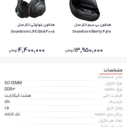
هدفون بی سیم انکر مدل
هدفون بلوتوثی انکر مدل
Soundcore LIFE Q11i A3005
Soundcore liberty 4 pro
A3954H11
4,400,000
13,950,000
تومان
تومان
مشخصات
سایر مشخصات
نوع ماژول
SO-DIMM
نوع حافظه
DDR3
ظرفیت کلی
هشت گیگابایت
تایمینگ
cl11
ولتاژ کاری
1.5
پیکربندی حافظه
تک کاناله
ابعاد هر ماژول
وزن هر ماژول