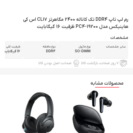
رم لپ تاپ DDR4 تک کاناله 2400 مگاهرتز CL17 اس کی
هاینیکس مدل PC4-19200 ظرفیت 16 گیگابایت
مشخصات
سایر مشخصات
نوع ماژول
نوع حافظه
ظرفیت کلی
SO-DIMM
DDR4
16 گیگابایت
۷ روز ضمانت بازگشت کالا
ضمانت اصل بودن کالا
محصولات مشابه