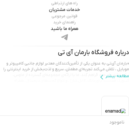
راه های ارتباطی
خدمات مشتریان
قوانین مرجوعی
راهنمای خرید
همراه ما باشید
درباره فروشگاه
بارمان آی تی
«بارمان آی‌تی به عنوان یکی از تأمین‌کنندگان معتبر لوازم جانبی کامپیوتر و
موبایل ، تلاش می‌کند تجربه‌ای مطمئن، سریع و لذت‌بخش از خرید اینترنتی را
برای مشتریان خود فراهم کند. ما با ارائه‌ی مجموعه‌ای گسترده از ماوس،
مطالعه بیشتر
کیبورد، هدست، پاوربانک، کابل شارژ ،و انواع گجت‌های دیجیتال، همراه
همیشگی شما در ارتقای کیفیت کار و سرگرمی هستیم.
تمامی محصولات ارائه شده در بارمان آی‌تی دارای اصالت و گارانتی معتبر
هستند تا مشتریان با اطمینان کامل خرید کنند. تیم پشتیبانی ما نیز همیشه
آماده‌ی پاسخگویی و راهنمایی است تا شما بهترین انتخاب را متناسب با نیاز
خود داشته باشید. انتخاب بارمان آی‌تی یعنی انتخاب کیفیت، قیمت مناسب و
خریدی آسان.»
ناموجود