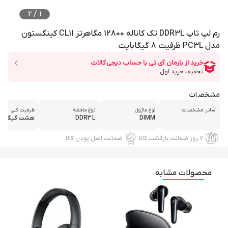
2
/
1
رم لپ تاپ DDR3L تک کاناله 12800 مگاهرتز CL11 کینگستون
مدل PC3L ظرفیت 8 گیگابایت
مشخصات
سایر مشخصات
نوع ماژول
نوع حافظه
ظرفیت کلی
DIMM
DDR3L
هشت گیگابای
۷ روز ضمانت بازگشت کالا
ضمانت اصل بودن کالا
محصولات مشابه