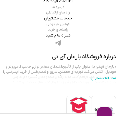
اطلاعات فروشگاه
درباره ما
راه های ارتباطی
خدمات مشتریان
قوانین مرجوعی
راهنمای خرید
همراه ما باشید
درباره فروشگاه
بارمان آی تی
«بارمان آی‌تی به عنوان یکی از تأمین‌کنندگان معتبر لوازم جانبی کامپیوتر و
موبایل ، تلاش می‌کند تجربه‌ای مطمئن، سریع و لذت‌بخش از خرید اینترنتی را
برای مشتریان خود فراهم کند. ما با ارائه‌ی مجموعه‌ای گسترده از ماوس،
مطالعه بیشتر
کیبورد، هدست، پاوربانک، کابل شارژ ،و انواع گجت‌های دیجیتال، همراه
همیشگی شما در ارتقای کیفیت کار و سرگرمی هستیم.
تمامی محصولات ارائه شده در بارمان آی‌تی دارای اصالت و گارانتی معتبر
هستند تا مشتریان با اطمینان کامل خرید کنند. تیم پشتیبانی ما نیز همیشه
آماده‌ی پاسخگویی و راهنمایی است تا شما بهترین انتخاب را متناسب با نیاز
خود داشته باشید. انتخاب بارمان آی‌تی یعنی انتخاب کیفیت، قیمت مناسب و