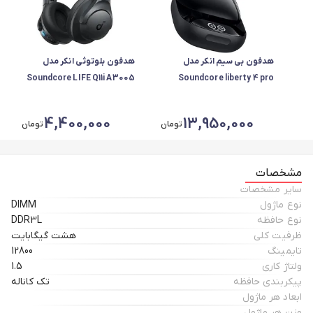
هدفون بی سیم انکر مدل
هدفون بلوتوثی انکر مدل
Soundcore LIFE Q11i A3005
Soundcore liberty 4 pro
A3954H11
4,400,000
13,950,000
تومان
تومان
مشخصات
سایر مشخصات
نوع ماژول
DIMM
نوع حافظه
DDR3L
ظرفیت کلی
هشت گیگابایت
تایمینگ
12800
ولتاژ کاری
1.5
پیکربندی حافظه
تک کاناله
ابعاد هر ماژول
وزن هر ماژول