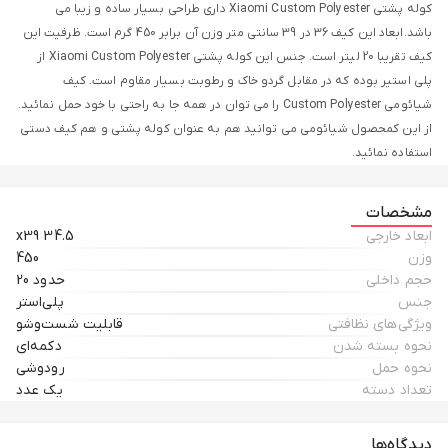
کوله پشتی Xiaomi Custom Polyester داری طراحی بسیار ساده و زیبا می
باشد.ابعاد این کیف 36 در 39 سانتی متر وزن آن برابر 450 گرم است. ظرفیت این
کیف تقریبا 20 لیتر است. جنس این کوله پشتی Xiaomi Custom Polyester از
پلی استیر بوده که در مقابل گردو خاک و رطوبت بسیار مقاوم است. کیف
شیائومی Custom Polyester را می توان در همه جا به راحتی با خود حمل نمائید.
از این کمحصول شیائومی می توانید هم به عنوان کوله پشتی و هم کیف دستی
استفاده نمائید.
مشخصات
ابعاد خارجی
34.5 x39
وزن
450
حجم داخلی
حدود 20
جنس
پلی‌استر
ویژگی‌های نظافتی
قابلیت شست‌وشو
نحوه بسته شدن
دکمه‌ای
نحوه حمل
رودوشی
تعداد دسته
یک عدد
دیدگاه‌ها