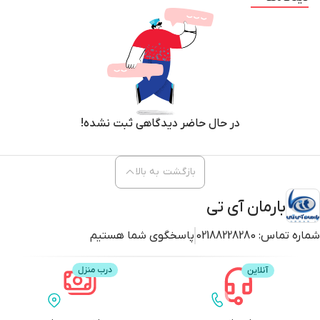
در حال حاضر دیدگاهی ثبت نشده!
بازگشت به بالا
بارمان آی تی
شماره تماس:
02188228280
پاسخگوی شما هستیم