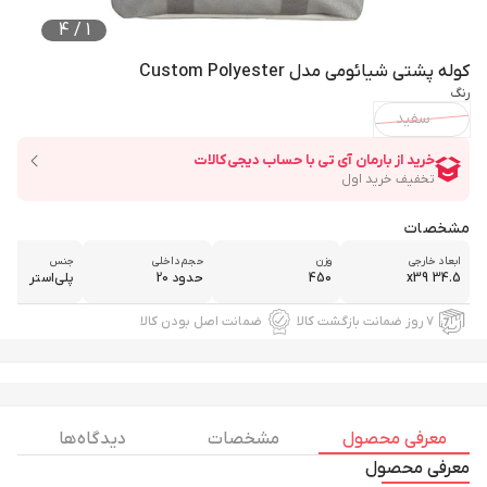
4
/
1
کوله پشتی شیائومی مدل Custom Polyester
رنگ
سفید
مشخصات
ابعاد خارجی
وزن
حجم داخلی
جنس
34.5 x39
450
حدود 20
پلی‌استر
۷ روز ضمانت بازگشت کالا
ضمانت اصل بودن کالا
معرفی محصول
مشخصات
دیدگاه ها
معرفی محصول