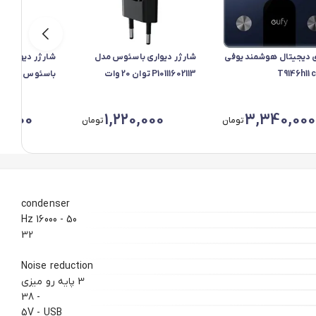
ی دیجیتال هوشمند یوفی
شارژر دیواری باسئوس مدل
P10111602113 توان 20 وات
با
تایپ‌سی
0176800123-00
0,000
1,220,000
3,340,000
تومان
تومان
condenser
50 - 16000 Hz
32
Noise reduction
3 پایه رو میزی
- 38
5V - USB