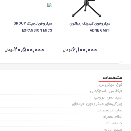
میکروفون گیمینگ ردراگون
میکروفن لاجیتک GROUP
EXPANSION MICS
ADNE GM212
20,500,000
6,100,000
تومان
تومان
مشخصات
نوع میکروفن
فرکانس پاسخ‌گویی
امپدانس خروجی
ویژگی‌های میکروفون حرفه‌ای
سایر توضیحات
اقلام همراه
حساسیت
منبع انرژی