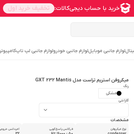
یتال
لوازم جانبی موبایل
لوازم جانبی خودرو
لوازم جانبی لپ تاپ
کامپیوتر
میکروفن استریم تراست مدل GXT 232 Mantis
رنگ
مشکی
گارانتی
مشخصات
نوع میکروفن
فرکانس پاسخ‌گویی
امپدانس خروجی
32
50 - 16000 Hz
condenser