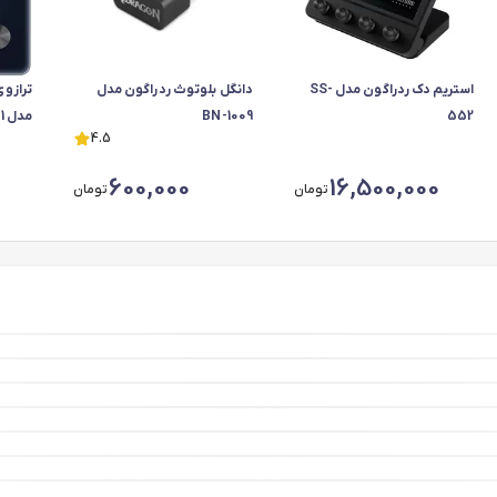
استریم دک ردراگون مدل SS-
دانگل بلوتوث ردراگون مدل
ترازو
552
BN-1009
مدل T9146h11 c1
4.5
600,000
16,500,000
تومان
تومان