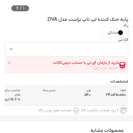
6
/
1
پایه خنک کننده لپ تاپ تراست مدل ZIVA
رنگ
مشکی
گارانتی
مشخصات
ابعاد
وزن
جنس بدنه
مناسب برای لپ 
540
340x250x50
های
تا 15.6 اینچی
۷ روز ضمانت بازگشت کالا
ضمانت اصل بودن کالا
محصولات مشابه