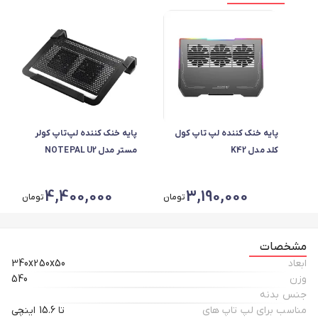
پایه خنک کننده لپ تاپ کول
پایه خنک کننده لپ‌تاپ کولر
کلد مدل K42
مستر مدل NOTEPAL U2
PLUS
4,400,000
3,190,000
تومان
تومان
مشخصات
ابعاد
340x250x50
وزن
540
جنس بدنه
مناسب برای لپ تاپ های
تا 15.6 اینچی