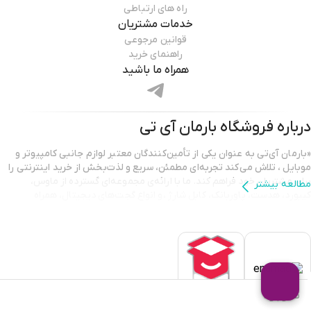
راه های ارتباطی
خدمات مشتریان
قوانین مرجوعی
راهنمای خرید
همراه ما باشید
درباره فروشگاه
بارمان آی تی
«بارمان آی‌تی به عنوان یکی از تأمین‌کنندگان معتبر لوازم جانبی کامپیوتر و
موبایل ، تلاش می‌کند تجربه‌ای مطمئن، سریع و لذت‌بخش از خرید اینترنتی را
برای مشتریان خود فراهم کند. ما با ارائه‌ی مجموعه‌ای گسترده از ماوس،
مطالعه بیشتر
کیبورد، هدست، پاوربانک، کابل شارژ ،و انواع گجت‌های دیجیتال، همراه
همیشگی شما در ارتقای کیفیت کار و سرگرمی هستیم.
تمامی محصولات ارائه شده در بارمان آی‌تی دارای اصالت و گارانتی معتبر
هستند تا مشتریان با اطمینان کامل خرید کنند. تیم پشتیبانی ما نیز همیشه
آماده‌ی پاسخگویی و راهنمایی است تا شما بهترین انتخاب را متناسب با نیاز
خود داشته باشید. انتخاب بارمان آی‌تی یعنی انتخاب کیفیت، قیمت مناسب و
خریدی آسان.»
ناموجود