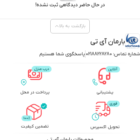
در حال حاضر دیدگاهی ثبت نشده!
بازگشت به بالا
بارمان آی تی
شماره تماس:
02188228280
پاسخگوی شما هستیم
پشتیبانی
پرداخت در محل
تضمین کیفیت
تحویل اکسپرس
محصولات
بارمان آی تی