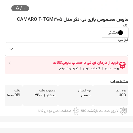
5
/
1
ماوس مخصوص بازی تی-دگر مدل CAMARO T-TGM305
رنگ
مشکی
گارانتی
مشخصات
نوع رابط
نوع اتصال
محدوده دقت
دقت
USB
با سیم
بیشتر از 3200
8000DPI
۷ روز ضمانت بازگشت کالا
ضمانت اصل بودن کالا