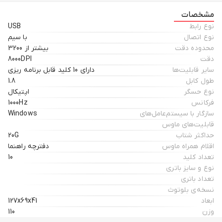
مشخصات
نوع رابط
USB
نوع اتصال
با سیم
محدوده دقت
بیشتر از 3200
دقت
8000DPI
سایر قابلیت‌ها
دارای 10 کلید قابل برنامه ریزی
طول کابل
1.8
نوع حسگر
اپتیکال
فرکانس
1000Hz
سازگار با سیستم‌عامل‌های
Windows
قابلیت‌های ماوس
حداکثر شتاب
20G
اقلام همراه ماوس
دفترچه راهنما
تعداد کلید
10
نوع و سایز باتری
تعداد باتری
نسخه‌ی بلوتوث
ابعاد
127x69x41
وزن
110