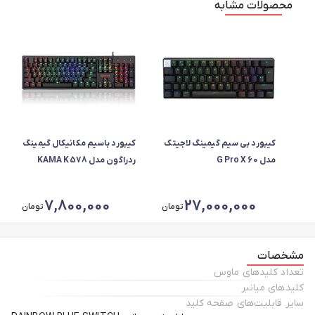
محصولات مشابه
کیبورد بی سیم گیمینگ لاجیتک
کیبورد باسیم مکانیکال گیمینگ
مدل G Pro X 60
ردراگون مدل KAMA K578
LIGHTSPEED
7,800,000
27,000,000
تومان
تومان
مشخصات
تعداد کلیدهای ماوس
کلیدهای میانبر
سایر قابلیت‌های صفحه کلید