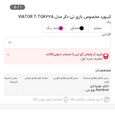
5
/
1
کیبورد مخصوص بازی تی-دگر مدل VIATOR T-TGK325
رنگ
سفید
مشکی
چند رنگ
گارانتی
مشخصات
سایر قابلیت‌های صفحه
سایر قابلیت‌های ماوس
تعداد کلیدهای میانبر
عمر یا ضربه‌پذیر
کلید
کلیدها
دارای نورپردازی
Rainbow نوع س...
۷ روز ضمانت بازگشت کالا
ضمانت اصل بودن کالا