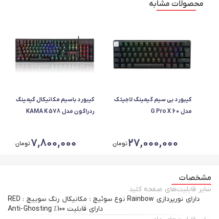
محصولات مشابه
کیبورد بی سیم گیمینگ لاجیتک
کیبورد باسیم مکانیکال گیمینگ
مدل G Pro X 60
ردراگون مدل KAMA K578
LIGHTSPEED
7,800,000
27,000,000
تومان
تومان
مشخصات
سایر قابلیت‌های صفحه کلید
دارای نورپردازی Rainbow نوع سوئیچ : مکانیکال رنگ سوییچ : RED
دارای قابلیت 100% Anti-Ghosting