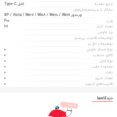
منبع تغذیه
کابل Type-C
سازگار با سیستم‌عامل‌های
ویندوز XP / Vista / Win7 / Win8 / Win10 / Win11
وزن
400
تعداد کلید
68
برد ماوس
توضیحات قابلیت بی‌سیم
توضیحات تاچ پد
نوع حسگر ماوس
0
کالای منتخب
0
نوع کابل
0
محدوده دقت
0
دقت
0
تعداد باتری
0
قابلیت‌های کیبورد
0
دیدگاه‌ها