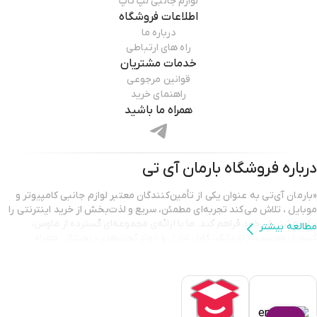
لوازم جانبی لپ تاپ
اطلاعات فروشگاه
درباره ما
راه های ارتباطی
خدمات مشتریان
قوانین مرجوعی
راهنمای خرید
همراه ما باشید
درباره فروشگاه
بارمان آی تی
«بارمان آی‌تی به عنوان یکی از تأمین‌کنندگان معتبر لوازم جانبی کامپیوتر و
موبایل ، تلاش می‌کند تجربه‌ای مطمئن، سریع و لذت‌بخش از خرید اینترنتی را
برای مشتریان خود فراهم کند. ما با ارائه‌ی مجموعه‌ای گسترده از ماوس،
مطالعه بیشتر
کیبورد، هدست، پاوربانک، کابل شارژ ،و انواع گجت‌های دیجیتال، همراه
همیشگی شما در ارتقای کیفیت کار و سرگرمی هستیم.
تمامی محصولات ارائه شده در بارمان آی‌تی دارای اصالت و گارانتی معتبر
هستند تا مشتریان با اطمینان کامل خرید کنند. تیم پشتیبانی ما نیز همیشه
آماده‌ی پاسخگویی و راهنمایی است تا شما بهترین انتخاب را متناسب با نیاز