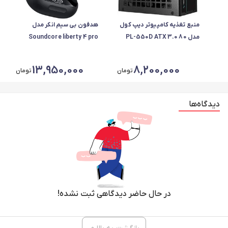
منبع تغذیه کامپیوتر دیپ کول
هدفون بی سیم انکر مدل
مدل PL-550D ATX 3.0 80
Soundcore liberty 4 pro
Plus Bronze توان 550 وات
A3954H11
13,950,000
8,200,000
تومان
تومان
دیدگاه‌ها
در حال حاضر دیدگاهی ثبت نشده!