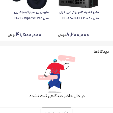
منبع تغذیه کامپیوتر دیپ کول
ماوس بی سیم گیمینگ ریزر
مدل PL-550D ATX 3.0 80
مدل RAZER Viper V4 Pro
Plus Bronze توان 550 وات
41,500,000
8,200,000
تومان
تومان
دیدگاه‌ها
در حال حاضر دیدگاهی ثبت نشده!