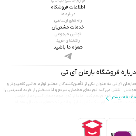
لوازم جانبی لپ تاپ
اطلاعات فروشگاه
درباره ما
راه های ارتباطی
خدمات مشتریان
قوانین مرجوعی
راهنمای خرید
همراه ما باشید
درباره فروشگاه
بارمان آی تی
«بارمان آی‌تی به عنوان یکی از تأمین‌کنندگان معتبر لوازم جانبی کامپیوتر و
موبایل ، تلاش می‌کند تجربه‌ای مطمئن، سریع و لذت‌بخش از خرید اینترنتی را
برای مشتریان خود فراهم کند. ما با ارائه‌ی مجموعه‌ای گسترده از ماوس،
مطالعه بیشتر
کیبورد، هدست، پاوربانک، کابل شارژ ،و انواع گجت‌های دیجیتال، همراه
همیشگی شما در ارتقای کیفیت کار و سرگرمی هستیم.
تمامی محصولات ارائه شده در بارمان آی‌تی دارای اصالت و گارانتی معتبر
هستند تا مشتریان با اطمینان کامل خرید کنند. تیم پشتیبانی ما نیز همیشه
آماده‌ی پاسخگویی و راهنمایی است تا شما بهترین انتخاب را متناسب با نیاز