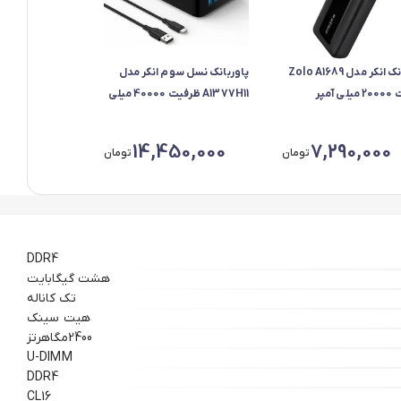
پاوربانک انکر مدل Zolo A1689
پاوربانک نسل سوم انکر مدل
ظرفیت 20000 میلی آمپر
A1377H11 ظرفیت 40000 میلی
داکثر توان 30 وات
آمپر ساعت
14,450,000
7,290,000
تومان
تومان
DDR4
هشت گیگابایت
تک کاناله
هیت سینک
2400مگاهرتز
U-DIMM
DDR4
CL16