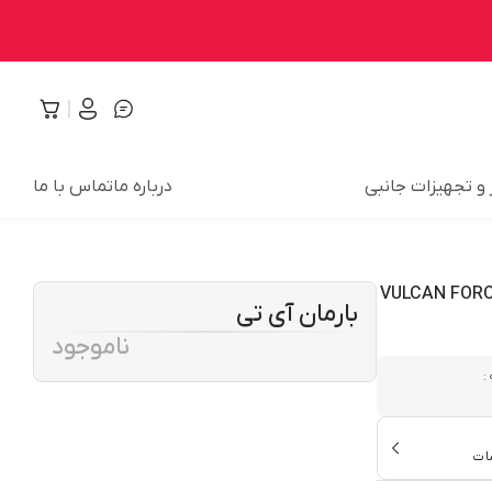
 و تجهیزات جانبی
درباره ما
تماس با ما
پ DDR4 تک کاناله 2400 مگاهرتز CL16 تیم گروپ مدل VULCAN FORCE
بارمان آی تی
ناموجود
:
ات