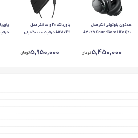
هدفون بلوتوثی انکر مدل
پاوربانک 20 وات انکر مدل
A3025 SoundCore Life Q20
A1287P11 ظرفیت 20000 میلی
آمپر ساعت
ساعت، ح
5,950,000
5,450,000
تومان
تومان