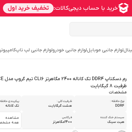
یتال
لوازم جانبی موبایل
لوازم جانبی خودرو
لوازم جانبی لپ تاپ
کامپیوتر
رم دسکتا
ظرفیت 8 گیگابایت
مشخصات
نوع حافظه :
ظرفیت کلی :
پیکربندی حافظه 
DDR4
هشت گیگابایت
تک کاناله
سیستم خنک کننده
فرکانس
مشاهده
هیت سینک
2400مگاهرتز
همه مشخص