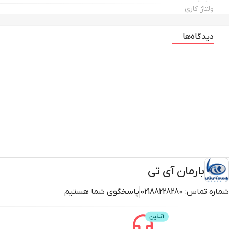
ولتاژ کاری
دیدگاه‌ها
بارمان آی تی
شماره تماس:
02188228280
پاسخگوی شما هستیم