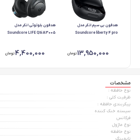
هدفون بی سیم انکر مدل
هدفون بلوتوثی انکر مدل
Soundcore LIFE Q11i A3005
Soundcore liberty 4 pro
A3954H11
4,400,000
13,950,000
تومان
تومان
مشخصات
نوع حافظه :
ظرفیت کلی :
پیکربندی حافظه :
سیستم خنک کننده
فرکانس
نوع ماژول
نوع حافظه
تایمینگ