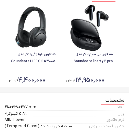
هدفون بی سیم انکر مدل
هدفون بلوتوثی انکر مدل
Soundcore LIFE Q11i A3005
Soundcore liberty 4 pro
A3954H11
4,400,000
13,950,000
تومان
تومان
مشخصات
ابعاد
410x230x477 mm
وزن
5.89 کیلوگرم
فرم فاکتور
MID Tower
جنس قسمت بيروني
شیشه حرارت دیده (Tempered Glass)