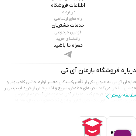
اطلاعات فروشگاه
درباره ما
راه های ارتباطی
خدمات مشتریان
قوانین مرجوعی
راهنمای خرید
همراه ما باشید
درباره فروشگاه
بارمان آی تی
«بارمان آی‌تی به عنوان یکی از تأمین‌کنندگان معتبر لوازم جانبی کامپیوتر و
موبایل ، تلاش می‌کند تجربه‌ای مطمئن، سریع و لذت‌بخش از خرید اینترنتی را
برای مشتریان خود فراهم کند. ما با ارائه‌ی مجموعه‌ای گسترده از ماوس،
مطالعه بیشتر
کیبورد، هدست، پاوربانک، کابل شارژ ،و انواع گجت‌های دیجیتال، همراه
همیشگی شما در ارتقای کیفیت کار و سرگرمی هستیم.
تمامی محصولات ارائه شده در بارمان آی‌تی دارای اصالت و گارانتی معتبر
هستند تا مشتریان با اطمینان کامل خرید کنند. تیم پشتیبانی ما نیز همیشه
آماده‌ی پاسخگویی و راهنمایی است تا شما بهترین انتخاب را متناسب با نیاز
خود داشته باشید. انتخاب بارمان آی‌تی یعنی انتخاب کیفیت، قیمت مناسب و