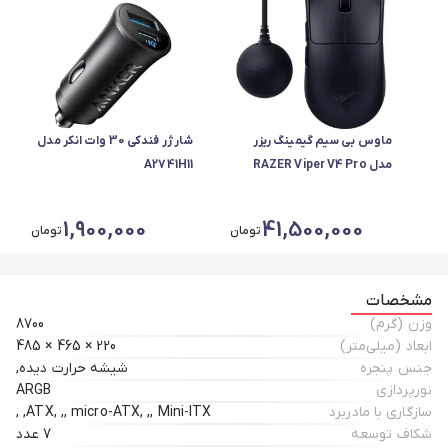
ماوس بی سیم گیمینگ ریزر
شارژر فندکی 30 وات انکر مدل
مدل RAZER Viper V4 Pro
A2741H11
1,900,000
41,500,000
تومان
تومان
مشخصات
وزن (گرم)
8700
ابعاد (میلی‌متر)
220 × 465 × 485
جنس پنجره
شیشه حرارت دیده,
نورپردازی
ARGB
سازگاری با مادربرد
ATX, ,, micro-ATX, ,, Mini-ITX, ,
شکاف توسعه
7 عدد