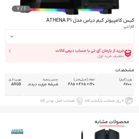
7
/
1
کیس کامپیوتر گیم دیاس مدل ATHENA P1
گارانتی
مشخصات
وزن (گرم)
ابعاد (میلی‌متر)
جنس پنجره
نورپردازی
8700
220 × 465 × 485
شیشه حرارت دیده,
ARGB
۷ روز ضمانت بازگشت کالا
ضمانت اصل بودن کالا
محصولات مشابه