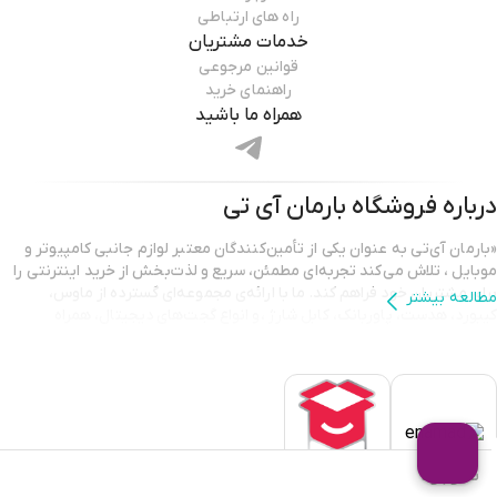
راه های ارتباطی
خدمات مشتریان
قوانین مرجوعی
راهنمای خرید
همراه ما باشید
درباره فروشگاه
بارمان آی تی
«بارمان آی‌تی به عنوان یکی از تأمین‌کنندگان معتبر لوازم جانبی کامپیوتر و
موبایل ، تلاش می‌کند تجربه‌ای مطمئن، سریع و لذت‌بخش از خرید اینترنتی را
برای مشتریان خود فراهم کند. ما با ارائه‌ی مجموعه‌ای گسترده از ماوس،
مطالعه بیشتر
کیبورد، هدست، پاوربانک، کابل شارژ ،و انواع گجت‌های دیجیتال، همراه
همیشگی شما در ارتقای کیفیت کار و سرگرمی هستیم.
تمامی محصولات ارائه شده در بارمان آی‌تی دارای اصالت و گارانتی معتبر
هستند تا مشتریان با اطمینان کامل خرید کنند. تیم پشتیبانی ما نیز همیشه
آماده‌ی پاسخگویی و راهنمایی است تا شما بهترین انتخاب را متناسب با نیاز
خود داشته باشید. انتخاب بارمان آی‌تی یعنی انتخاب کیفیت، قیمت مناسب و
خریدی آسان.»
ناموجود