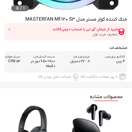
5
/
1
خنک کننده کولر مستر مدل MASTERFAN MF120 S3
مشخصات
کانکتور برق پمپ
میزان نویز فن
سرعت گردش فن
جریان هوای فن
۴ پین
۸ - ۲۷ دسیبل
۶۵۰-۱۸۰۰ دور در
۵۲ CFM
دقیقه
۷ روز ضمانت بازگشت کالا
ضمانت اصل بودن کالا
محصولات مشابه