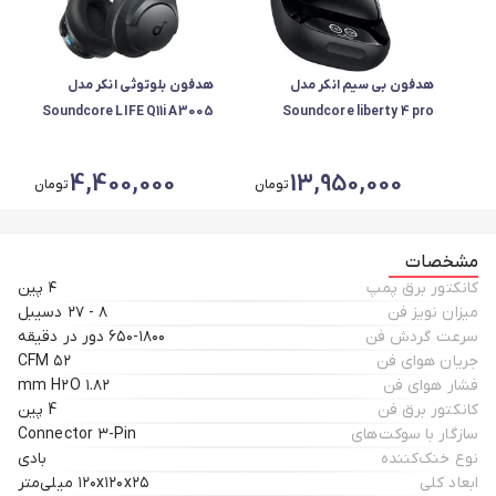
هدفون بی سیم انکر مدل
هدفون بلوتوثی انکر مدل
Soundcore LIFE Q11i A3005
Soundcore liberty 4 pro
A3954H11
4,400,000
13,950,000
تومان
تومان
مشخصات
کانکتور برق پمپ
۴ پین
میزان نویز فن
۸ - ۲۷ دسیبل
سرعت گردش فن
۶۵۰-۱۸۰۰ دور در دقیقه
جریان هوای فن
۵۲ CFM
فشار هوای فن
۱.۸۲ mm H۲O
کانکتور برق فن
4 پین
سازگار با سوکت‌های
Connector ۳-Pin
نوع خنک‌کننده
بادی
ابعاد کلی
۱۲۰x۱۲۰x۲۵ میلی‌متر