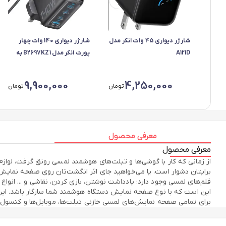
شارژر دیواری 45 وات انکر مدل
شارژر دیواری 140 وات چهار
A121D
پورت انکر مدل B2697KZ1 به
همراه کابل USB-C به طول 1.5
متر
9,900,000
4,250,000
تومان
تومان
معرفی محصول
معرفی محصول
از زمانی که کار با گوشی‌ها و تبلت‌های هوشمند لمسی رونق گرفت، لوازم
برایتان دشوار است، یا می‌خواهید جای اثر انگشت‌تان روی صفحه نمایش نم
قلم‌های لمسی وجود دارد؛ یادداشت نوشتن، بازی کردن، نقاشی و ... انواع 
برای تمامی صفحه نمایش‌های لمسی خازنی تبلت‌ها، موبایل‌ها و کنسول‌های بازی ( mart Phone, Game Console, iPad, iPhone