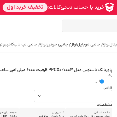
یتال
لوازم جانبی موبایل
لوازم جانبی خودرو
لوازم جانبی لپ تاپ
کامپیوتر
پاوربانک باسئوس مدل PPCX020003 ظرفیت 6000 میلی آمپر ساعت
رنگ
آبی
گارانتی
مشخصات
مشخصات فنی
کلاس وزنی
نحوه نمایش میزا
توان خروجی کلی:۲۰ وات شدت
سبک|۱۰۰ تا ۲۰۰ گرم
نشانگر LED