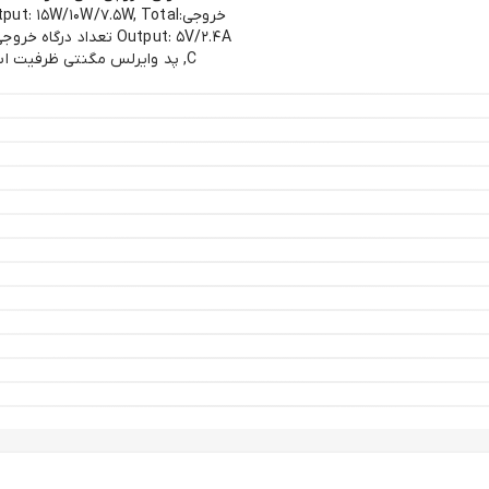
خروجی:: ۱۵W/۱۰W/۷.۵W, Total