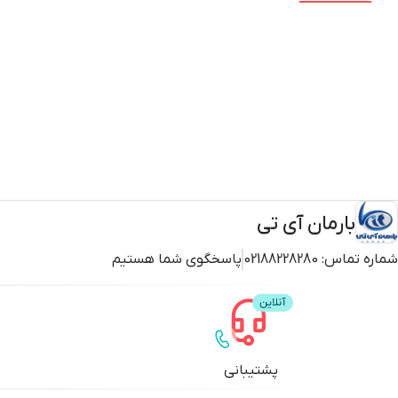
بارمان آی تی
شماره تماس:
02188228280
پاسخگوی شما هستیم
پشتیبانی