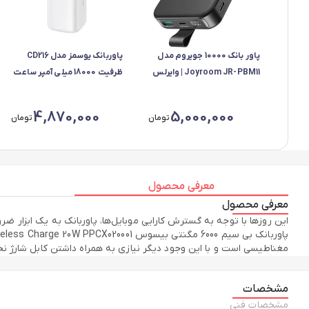
پاور بانک 10000 جویروم مدل
پاوربانک یوسمز مدل CD216
Joyroom JR-PBM11 | وایرلس
ظرفیت 18000 میلی آمپر ساعت
15 وات، Type-C و USB فست
45وات
شارژ 22.5 وات
4,870,000
5,000,000
تومان
تومان
معرفی محصول
معرفی محصول
این روزها با توجه به گسترش کارای
مغناطیسی است و با این وجود دیگر نیازی به همراه داشتن کابل شارژ ن
مشخصات
مشخصات فنی