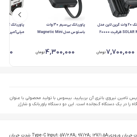
پاوربانک 20 وات گرین لاین مدل
پاوربانک بی‌سیم 30 وات
SOLAR MATE ظرفیت 20000
باسئوس مدل Magnetic Mini
آمپرساعت
ظرفیت 10000 میلی آمپر ساعت
Green Lion (جعبه باز)
0,000
4,300,000
7,700,000
تومان
تومان
وانید به راحتی از پس تامین نیروی باتری آن بربیایید. بیسوس با تولید محصولی با عنوان
Baseus Power Bank Ma بسیار هوشمندانه عمل کرده و دو دستگاه را در یک دستگاه گنجانده است. این دو دستگاه پاوربانک و شارژر
توان خروجی کلی:۲۰ وات شدت جریان ورودی:Type-C Input: ۵V/۲.۴A; ۹V/۲A; ۱۲V/۱.۵A شدت جریان