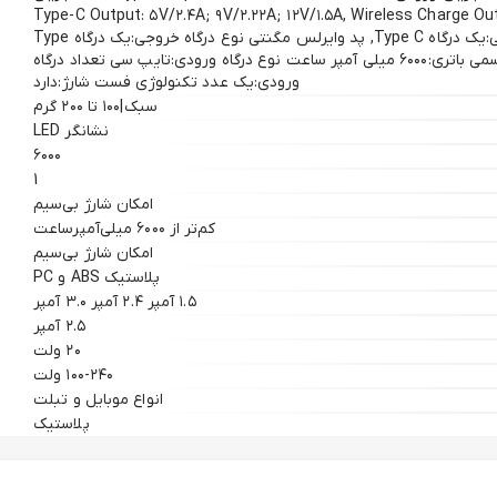
Type-C Output: ۵V/۲.۴A; ۹V/۲.۲۲A; ۱۲V/۱.۵A, Wireless Charge Output
Output: ۵V/۲.۴A تعداد درگاه خروجی:یک درگاه Type C, پد وایرلس مگنتی نوع درگاه خروجی:یک درگاه Type
C, پد وایرلس مگنتی ظرفیت اسمی باتری:۶۰۰۰ میلی آمپر ساعت نوع درگاه ورودی:تایپ سی تعداد درگاه
ورودی:یک عدد تکنولوژی فست شارژ:دارد
سبک|۱۰۰ تا ۲۰۰ گرم
نشانگر LED
۶۰۰۰
1
امکان شارژ بی‌سیم
کم‌تر از ۶۰۰۰ میلی‌آمپرساعت
امکان شارژ بی‌سیم
پلاستیک ABS و PC
۱.۵ آمپر ۲.۴ آمپر ۳.۰ آمپر
۲.۵ آمپر
۲۰ ولت
۱۰۰-۲۴۰ ولت
انواع موبایل و تبلت
پلاستیک