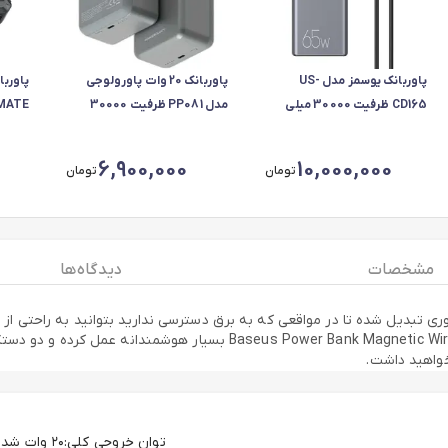
پاوربانک یوسمز مدل US-
پاوربانک 20 وات پاورولوجی
CD165 ظرفیت 30000 میلی
مدل PP081 ظرفیت 30000
آمپر ساعت به همراه کابل USB-
میلی آمپر ساعت توان
میلی‌
C
6,900,000
10,000,000
تومان
تومان
مشخصات
دیدگاه ها
ی موبایل‎ها، پاوربانک به یک ابزار ضروری تبدیل شده تا در مواقعی که به برق دسترسی ندارید بت
پاوربانک بی سیم 6000 مگنتی بیسوس gnetic Wireless Charge 20W PPCX020001
خواهید داشت.