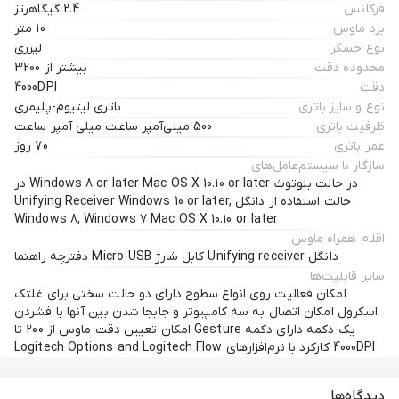
فرکانس
2.4 گیگاهرتز
برد ماوس
10 متر
نوع حسگر
لیزری
محدوده دقت
بیشتر از 3200
دقت
4000DPI
نوع و سایز باتری
باتری لیتیوم-پلیمری
ظرفیت باتری
500 میلی‌آمپر ساعت میلی آمپر ساعت
عمر باتری
70 روز
سازگار با سیستم‌عامل‌های
در حالت بلوتوث Windows 8 or later Mac OS X 10.10 or later در
حالت استفاده از دانگل Unifying Receiver Windows 10 or later,
Windows 8, Windows 7 Mac OS X 10.10 or later
اقلام همراه ماوس
دانگل Unifying receiver کابل شارژ Micro-USB دفترچه راهنما
سایر قابلیت‌ها
امکان فعالیت روی انواع سطوح دارای دو حالت سختی برای غلتک
اسکرول امکان اتصال به سه کامپیوتر و جابجا شدن بین آنها با فشردن
یک دکمه دارای دکمه Gesture امکان تعیین دقت ماوس از 200 تا
4000DPI کارکرد با نرم‌افزارهای Logitech Options and Logitech Flow
دیدگاه‌ها