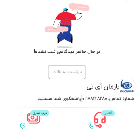
در حال حاضر دیدگاهی ثبت نشده!
بازگشت به بالا
بارمان آی تی
شماره تماس:
02188228280
پاسخگوی شما هستیم