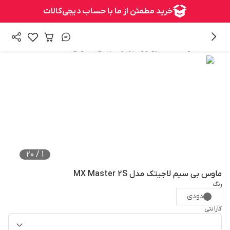
/
/
همه محصولات
کامپیوتر و تجهیزات جانبی
ماوس
20
/
1
ماوس بی سیم لاجیتک مدل MX Master 2S
رنگ
دودی
گارانتی