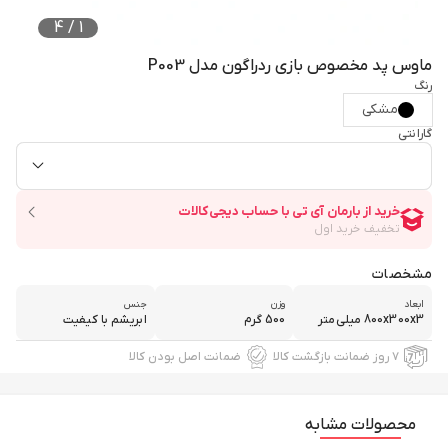
4
/
1
ماوس پد مخصوص بازی ردراگون مدل P003
رنگ
مشکی
گارانتی
مشخصات
ابعاد
وزن
جنس
800x300x3 میلی‌متر
500 گرم
ابریشم با کیفیت
۷ روز ضمانت بازگشت کالا
ضمانت اصل بودن کالا
محصولات مشابه