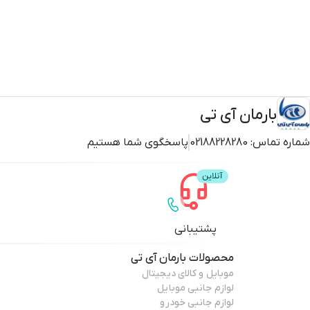
بارمان آی تی
شماره تماس:
02188228280
پاسخگوی شما هستیم
پشتیبانی
محصولات
بارمان آی تی
موبایل و کالای دیجیتال
لوازم جانبی موبایل
لوازم جانبی خودرو