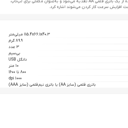
و دقت بالایی دارد. بدنه خمیده و لاستیکی این محصول باکیفیت است و در استفاده درازمدت اصلاً آزاردهنده نیست. گفتنی است این محصول با استفاده از یک باتری قلمی AA تغذیه می‌شود و به‌عنوان مکملی برای لپ‌تاپ،
115.4x66.1x40.3 میلی‌متر
89.9 گرم
3 عدد
بی‌سیم
دانگل USB
10 متر
800 تا 1600
1000 dpi
باتری قلمی (سایز AA) یا باتری نیم‌قلمی (سایز AAA)