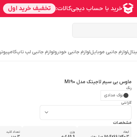
یتال
لوازم جانبی موبایل
لوازم جانبی خودرو
لوازم جانبی لپ تاپ
کامپیوتر
ماوس بی سیم لاجیتک مدل M190
رنگ
نوک مدادی
گارانتی
مشخصات
ابعاد
وزن
تعداد کلید
115.4x66.1x40.3 میلی‌متر
89.9 گرم
3 عدد