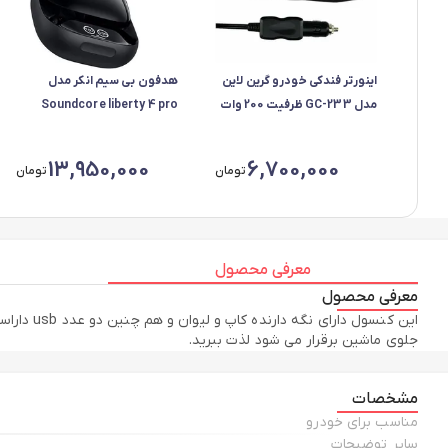
اینورتر فندکی خودرو گرین لاین
هدفون بی سیم انکر مدل
مدل GC-233 ظرفیت 200 وات
Soundcore liberty 4 pro
A3954H11
13,950,000
6,700,000
تومان
تومان
معرفی محصول
معرفی محصول
این کنسو
جلوی ماشین برقرار می شود لذت ببرید.
مشخصات
مناسب برای خودرو
سایر توضیحات