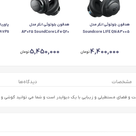
هدفون بلوتوثی انکر مدل
هدفون بلوتوثی انکر مدل
A3025 SoundCore Life Q20
Soundcore LIFE Q11i A3005
آمپر 
5,450,000
4,400,000
تومان
تومان
مشخصات
دیدگاه ها
ل دارای نگه دارنده کاپ و لیوان و هم چنین دو عدد usb داراست و فضای مستطیلی و زیبایی با یک دیوایدر اس