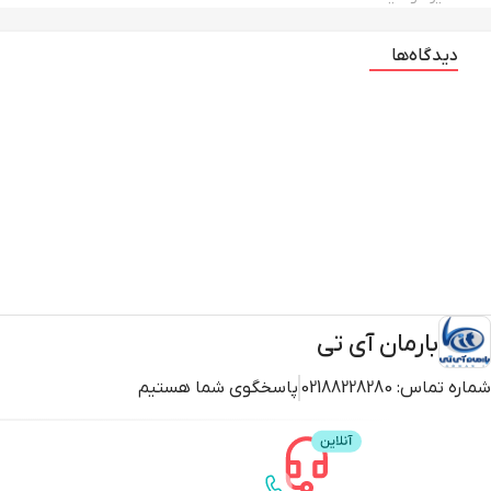
دیدگاه‌ها
بارمان آی تی
شماره تماس:
02188228280
پاسخگوی شما هستیم