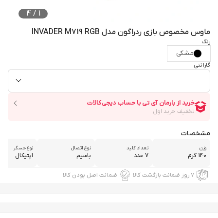
4
/
1
ماوس مخصوص بازی ردراگون مدل INVADER M719 RGB
رنگ
مشکی
گارانتی
مشخصات
وزن
تعداد کلید
نوع اتصال
نوع حسگر
140 گرم
7 عدد
باسیم
اپتیکال
۷ روز ضمانت بازگشت کالا
ضمانت اصل بودن کالا