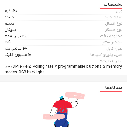
مشخصات
وزن
140 گرم
تعداد کلید
7 عدد
نوع اتصال
باسیم
نوع حسگر
اپتیکال
محدوده دقت
بیشتر از 3200
حداکثر شتاب
20G
طول کابل
180 سانتی متر
ضربه‌پذیری کلیدها
10 میلیون کلیک
سایر قابلیت‌ها
10000DPI 1000HZ Polling rate 7 programmable buttons 5 memory
modes RGB backlight
دیدگاه‌ها