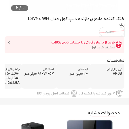
6
/
1
خنک کننده مایع پردازنده دیپ کول مدل LS720 WH
رنگ
سفید
مشخصات
نورپردازی فن
ابعاد فن
ابعاد کلی
پشتیبانی از سوکت el
ARGB
120 میلی‌ متر
57×74×86 میلی‌متر
GA-1150,LGA-
1151,LGA-
1155,LGA...
۷ روز ضمانت بازگشت کالا
ضمانت اصل بودن کالا
محصولات مشابه