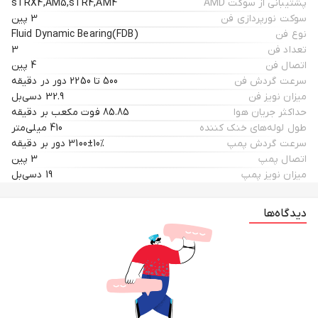
پشتیبانی از سوکت AMD
sTRX4,AM5,sTR4,AM4
سوکت نورپردازی فن
3 پین
نوع فن
Fluid Dynamic Bearing(FDB)
تعداد فن
3
اتصال فن
4 پین
سرعت گردش فن
500 تا 2250 دور در دقیقه
میزان نویز فن
32.9 دسی‌بل
حداکثر جریان هوا
85.85 فوت مکعب بر دقیقه
طول لوله‌های خنک کننده
410 میلی‌متر
سرعت گردش پمپ
3100±10% دور بر دقیقه
اتصال پمپ
3 پین
میزان نویز پمپ
19 دسی‌بل
دیدگاه‌ها