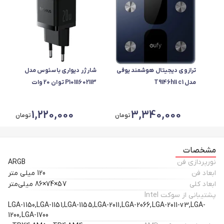
ترازوی دیجیتال هوشمند یوفی
شارژر دیواری باسئوس مدل
مدل T9146h11 c1
P10111602113 توان 20 وات
تایپ‌سی
1,220,000
3,340,000
تومان
تومان
مشخصات
نورپردازی فن
ARGB
ابعاد فن
120 میلی‌ متر
ابعاد کلی
57×74×86 میلی‌متر
پشتیبانی از سوکت Intel
LGA-1150,LGA-1151,LGA-1155,LGA-2011,LGA-2066,LGA-2011-v3,LGA-
1200,LGA-1700