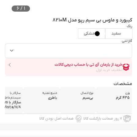
6
/
1
کیبورد و ماوس بی سیم رپو مدل 8210M
رنگ
سفید
مشکی
گارانتی
مشخصات
وزن
نوع اتصال
منبع تغذیه
سازگار با
435 گرم
بی‌سیم
باطری
سیستم‌عامل‌ها
سازگار با
P/Vista/7/8...
۷ روز ضمانت بازگشت کالا
ضمانت اصل بودن کالا