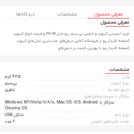
معرفی محصول
مشخصات
دیدگاه ها
معرفی محصول
خرید اینترنتی کیبورد و ماوس بی سیم رپو مدل 8210M و قیمت انواع کیبورد
(صفحه کلید) رپو از فروشگاه آنلاین دیجی‌فای. جدیدترین مدل‌های کیبورد
(صفحه کلید) رپو با بهترین قیمت در دیجی‌فای
مشخصات
وزن
435 گرم
نوع اتصال
بی‌سیم
منبع تغذیه
باطری
سازگار با سیستم‌عامل‌های
سازگار با Windows XP/Vista/7/8/10, Mac OS، iOS، Android،
Chrome OS
نوع رابط
دانگل USB
تعداد کلیدهای ماوس
6 عدد