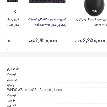
ی سیم گیمینگ ردراگون
کیبورد باسیم مکانیکال گیمینگ
کیبورد باسیم گ
ردراگون مدل Kali K577R
مدل K592 PRO RGB
0,000
6,930,000
6,650,000
تومان
تومان
506 گرم
بلوتوث
بی‌سیم
باتری
WINDOWS , macOS , Android , Linux
بلوتوث
10 متر
24 ماه