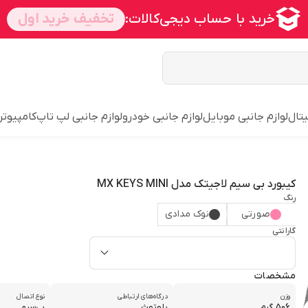
یتال
لوازم جانبی موبایل
لوازم جانبی خودرو
لوازم جانبی لپ تاپ
کامپیوتر
کیبورد بی سیم لاجیتک مدل MX KEYS MINI
رنگ
صورتی
نوک مدادی
گارانتی
مشخصات
وزن
درگاه‌های ارتباطی
نوع اتصال
506 گرم
بلوتوث
بی‌سیم