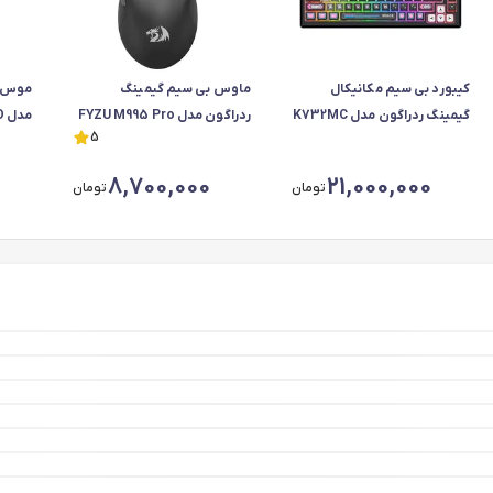
کیبورد بی سیم مکانیکال
ماوس بی سیم گیمینگ
موس ب
گیمینگ ردراگون مدل K732MC
ردراگون مدل FYZU M995 Pro
مدل M922 PRO
5
RGB PRO
8,700,000
21,000,000
تومان
تومان