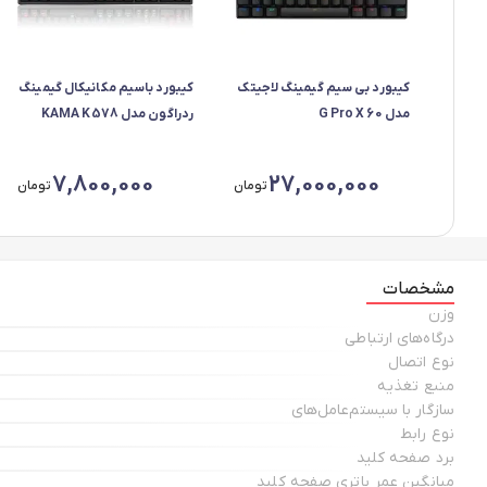
کیبورد بی سیم گیمینگ لاجیتک
کیبورد باسیم مکانیکال گیمینگ
مدل G Pro X 60
ردراگون مدل KAMA K578
LIGHTSPEED
7,800,000
27,000,000
تومان
تومان
مشخصات
وزن
درگاه‌های ارتباطی
نوع اتصال
منبع تغذیه
سازگار با سیستم‌عامل‌های
نوع رابط
برد صفحه کلید
میانگین عمر باتری صفحه کلید