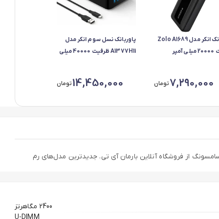
پاوربانک انکر مدل Zolo A1689
پاوربانک نسل سوم انکر مدل
ظرفیت 20000 میلی آمپر
A1377H11 ظرفیت 40000 میلی
داکثر توان 30 وات
آمپر ساعت
14,450,000
7,290,000
تومان
تومان
نترنتی رم دسکتاپ DDR4 تک کاناله 2400 مگاهرتز CL17 سامسونگ مدل PC4 ظرفیت 8 گیگابایت و قیمت انواع رم کامپیوتر و لپ‌تاپ (RAM) سامسونگ از فروشگاه آنلاین بارمان آی تی. جدیدترین مدل‌های رم
2400 مگاهرتز
U-DIMM