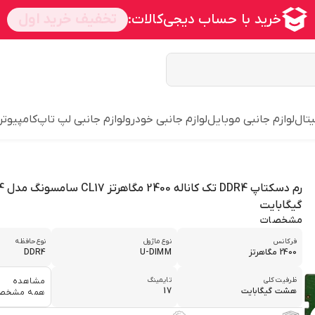
یتال
لوازم جانبی موبایل
لوازم جانبی خودرو
لوازم جانبی لپ تاپ
کامپیوتر
گیگابایت
مشخصات
فرکانس
نوع ماژول
نوع حافظه
2400 مگاهرتز
U-DIMM
DDR4
ظرفیت کلی
تایمینگ
مشاهده
هشت گیگابایت
17
همه مشخص