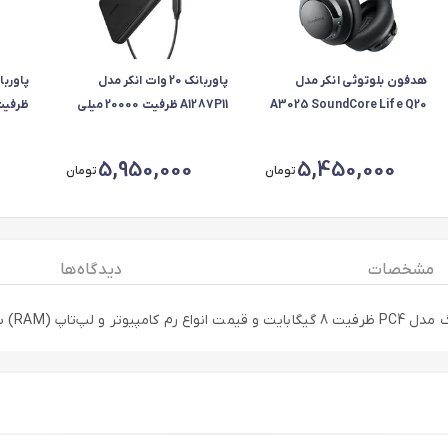
هدفون بلوتوثی انکر مدل
پاوربانک 20 وات انکر مدل
A3025 SoundCore Life Q20
A1287P11 ظرفیت 20000 میلی
آمپر ساعت
ساعت، ح
5,950,000
5,450,000
تومان
تومان
مشخصات
دیدگاه ها
خرید ای