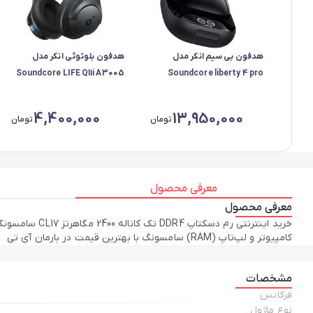
هدفون بی سیم انکر مدل
هدفون بلوتوثی انکر مدل
Soundcore LIFE Q11i A3005
Soundcore liberty 4 pro
A3954H11
4,400,000
13,950,000
تومان
تومان
معرفی محصول
معرفی محصول
کامپیوتر و لپ‌تاپ (RAM) سامسونگ با بهترین قیمت در بارمان آی تی
مشخصات
فرکانس
نوع ماژول