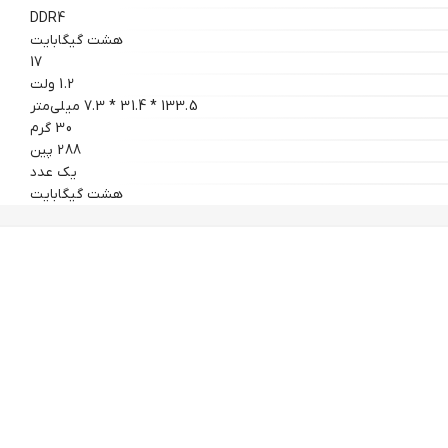
DDR4
هشت گیگابایت
17
1.2 ولت
133.5 * 31.4 * 7.3 میلی‌متر
30 گرم
288 پین
یک عدد
هشت گیگابایت