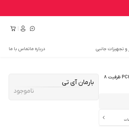
 و تجهیزات جانبی
درباره ما
تماس با ما
رم دسکتاپ DDR4 تک کاناله 2400 مگاهرتز CL17 سامسونگ مدل PC4 ظرفیت 8
بارمان آی تی
ناموجود
ات