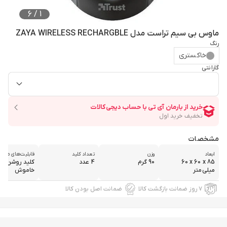
6
/
1
ماوس بی سیم تراست مدل ZAYA WIRELESS RECHARGBLE
رنگ
خاکستری
گارانتی
مشخصات
ابعاد
وزن
تعداد کلید
قابلیت‌های ماو
‎60 x 60 x 85
90 گرم
4 عدد
کلید روشن و
میلی‌متر
خاموش
۷ روز ضمانت بازگشت کالا
ضمانت اصل بودن کالا