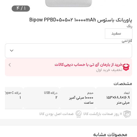
4
/
1
پاوربانک باسئوس Bipow PPBD050502 10000mAh
رنگ
سفید
گارانتی
مشخصات
ابعاد
حجم
درگاه USB
درگاه Type-C
16.9×68.8×153
10000 میلی آمپر
2
1
میلی‌متر
ساعت
۷ روز ضمانت بازگشت کالا
ضمانت اصل بودن کالا
محصولات مشابه