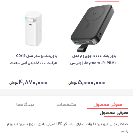
پاور بانک 10000 جویروم مدل
پاوربانک یوسمز مدل CD216
Joyroom JR-PBM11 | وایرلس
ظرفیت 18000 میلی آمپر ساعت
15 وات، Type-C و USB فست
45وات
شارژ 22.5 وات
4,870,000
5,000,000
تومان
تومان
معرفی محصول
مشخصات
دیدگاه ها
معرفی محصول
حداکثر توان خروجی: 20 وات - دارای نشانگر LED میزان باتری - نوع باتری: لیتیوم
پلیمر