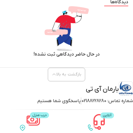
دیدگاه‌ها
در حال حاضر دیدگاهی ثبت نشده!
بازگشت به بالا
بارمان آی تی
شماره تماس:
02188228280
پاسخگوی شما هستیم