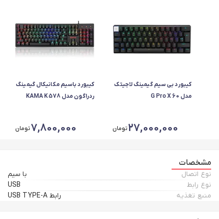
کیبورد بی سیم گیمینگ لاجیتک
کیبورد باسیم مکانیکال گیمینگ
مدل G Pro X 60
ردراگون مدل KAMA K578
LIGHTSPEED
7,800,000
27,000,000
تومان
تومان
مشخصات
نوع اتصال
با سیم
نوع رابط
USB
منبع تغذیه
رابط USB TYPE-A