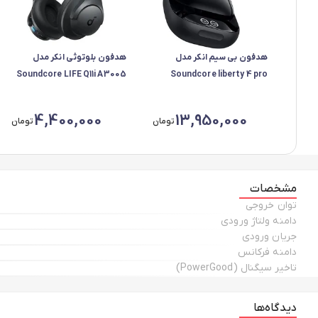
هدفون بی سیم انکر مدل
هدفون بلوتوثی انکر مدل
Soundcore LIFE Q11i A3005
Soundcore liberty 4 pro
A3954H11
4,400,000
13,950,000
تومان
تومان
مشخصات
توان خروجی
دامنه ولتاژ ورودی
جریان ورودی
دامنه فرکانس
تاخیر سیگنال (PowerGood)
دیدگاه‌ها