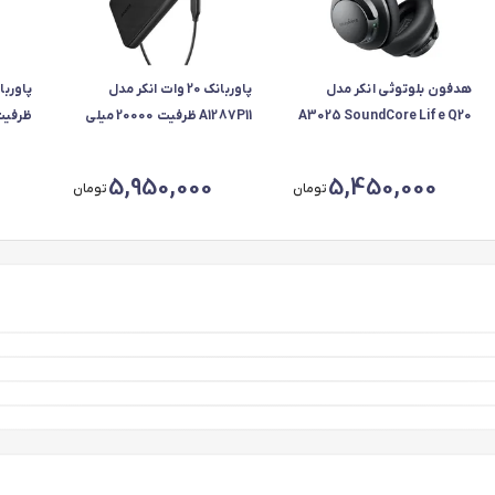
هدفون بلوتوثی انکر مدل
پاوربانک 20 وات انکر مدل
A3025 SoundCore Life Q20
A1287P11 ظرفیت 20000 میلی
آمپر ساعت
ساعت، ح
5,950,000
5,450,000
تومان
تومان