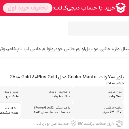
یتال
لوازم جانبی موبایل
لوازم جانبی خودرو
لوازم جانبی لپ تاپ
کامپیوتر
پاور 700 وات Cooler Master مدل G700 Gold 80Plus Gold
مشخصات
توان خروجی
دامنه ولتاژ ورودی
جریان ورودی
700 وات
100-240 ولت
5-10 آمپر
دامنه فرکانس
تاخیر سیگنال (PowerGood)
مشاهده
47 - 63 هرتز
100.00 - 150.00 میلی‌ثانیه
همه مشخص
۷ روز ضمانت بازگشت کالا
ضمانت اصل بودن کالا