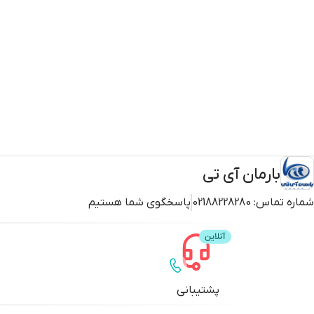
بارمان آی تی
شماره تماس:
02188228280
پاسخگوی شما هستیم
پشتیبانی