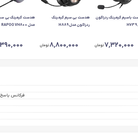
 باسیم گیمینگ ردراگون
هدست بی سیم گیمینگ
هدست گیمینگ بی سیم
H
ردراگون مدل H889
مدل RAPOO VH800
,390,000
8,800,000
7,320,000
تومان
تومان
فرکانس پاسخ‌گویی میکروفون: ۱۰۰ هرت