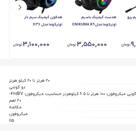
 رپو
هدست گیمینگ باسیم
هدفون گیمینگ سیم دار
هدفون
اونیکوما مدل ONIKUMA K9
اونیکوما مدل X36
اونیکو
3,100,000
3,550,000
9
تومان
تومان
تومان
۲۰ هرتز تا ۲۰ کیلو هرتز
دو گوشی
ز تا ۶.۵ کیلوهرتز حساسیت میکروفون: ۴۲dBV-
۲۰ اهم
مکالمه
میکروفون
115