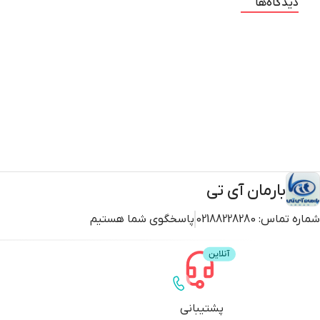
دیدگاه‌ها
بارمان آی تی
شماره تماس:
02188228280
پاسخگوی شما هستیم
پشتیبانی