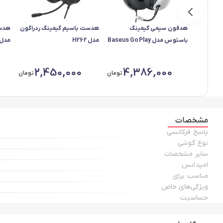
هدفون سیمی گیمینگ
هدست باسیم گیمینگ ردراگون
هدست
باسئوس مدل Baseus GoPlay
مدل H262
مدل 739
1 Max A00181003213-00
2,450,000
4,386,000
تومان
تومان
مشخصات
پاسخ فرکانسی
نوع گوشی
سایر مشخصات
امپدانس
مناسب برای
ویژگی‌های خاص
حساسیت