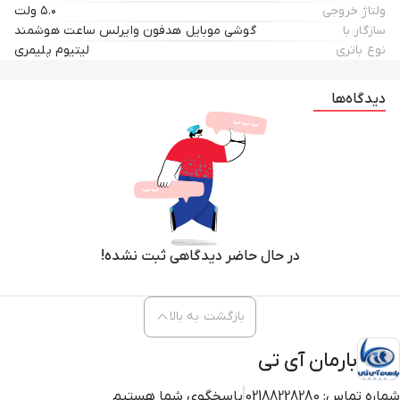
ولتاژ خروجی
۵.۰ ولت
سازگار با
گوشی موبایل هدفون وایرلس ساعت هوشمند
نوع باتری
لیتیوم پلیمری
دیدگاه‌ها
در حال حاضر دیدگاهی ثبت نشده!
بازگشت به بالا
بارمان آی تی
شماره تماس:
02188228280
پاسخگوی شما هستیم