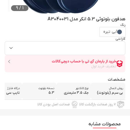
9
/
1
هدفون بلوتوثی 5.3 انکر مدل A3040031
رنگ
آبی تیره
گارانتی
مشخصات
روش اتصال
نوع کانکتور
نسخه بلوتوث
درگاه شارژ
بی سیم (بلوتوث)
جک 3.5 ملیمتری
5.3
تایپ سی
۷ روز ضمانت بازگشت کالا
ضمانت اصل بودن کالا
محصولات مشابه