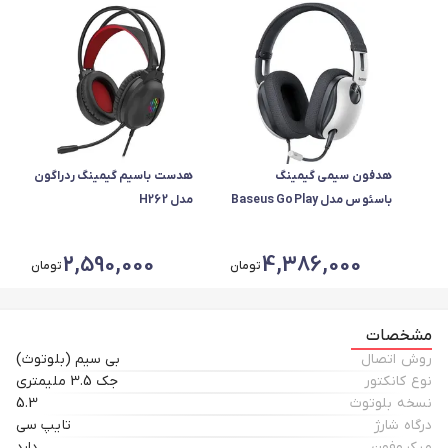
هدفون سیمی گیمینگ
هدست باسیم گیمینگ ردراگون
باسئوس مدل Baseus GoPlay
مدل H262
1 Max A00181003213-00
2,590,000
4,386,000
تومان
تومان
مشخصات
روش اتصال
بی سیم (بلوتوث)
نوع کانکتور
جک 3.5 ملیمتری
نسخه بلوتوث
5.3
درگاه شارژ
تایپ سی
میکروفون
دارد