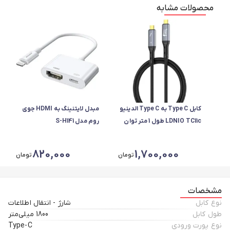
محصولات مشابه
کابل Type C به Type C الدینیو
مبدل لایتنینگ به HDMI جوی
LDNIO TC11c طول 1 متر توان
روم مدل S-H141
240 وات
820,000
1,700,000
تومان
تومان
مشخصات
نوع کابل
شارژ - انتقال اطلاعات
طول کابل
1800 میلی‌متر
نوع پورت ورودی
Type-C