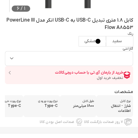
6
/
1
کابل 1.8 متری تبدیل USB-C به USB-C انکر مدل PowerLine III
Flow A8553
رنگ
سفید
مشکی
گارانتی
مشخصات
نوع کابل
طول کابل
نوع پورت ورودی
نوع پورت خروجی
شارژ - انتقال
1800 میلی‌متر
Type-C
Type-C
اطلاعات
۷ روز ضمانت بازگشت کالا
ضمانت اصل بودن کالا