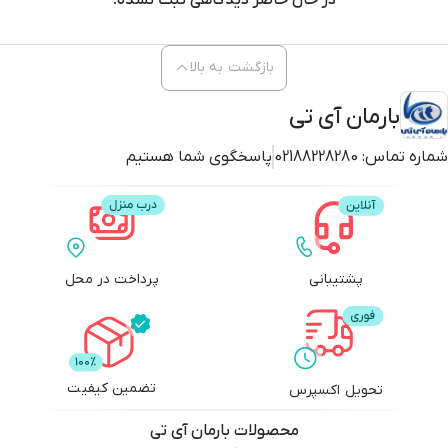
در حال حاضر دیدگاهی ثبت نشده!
بازگشت به بالا
بارمان آی تی
شماره تماس:
02188228280
پاسخگوی شما هستیم
پشتیبانی
پرداخت در محل
تضمین کیفیت
تحویل اکسپرس
محصولات
بارمان آی تی