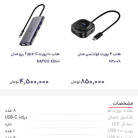
هاب 4 پورت کوتتسی مدل
هاب 10 پورت Type-C رپو مدل
RAPOO XD101
83008
4,500,000
850,000
تومان
تومان
مشخصات
تعداد پورت ها
8 عدد
کانکتور اتصال
درگاه USB-C
نشانگر LED
دارد
پورت USB 2.0
1 عدد
پورت USB 3.0
2 عدد