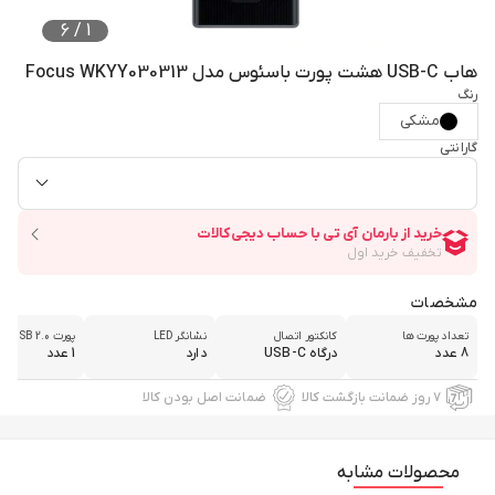
6
/
1
هاب USB-C هشت پورت باسئوس مدل Focus WKYY030313
رنگ
مشکی
گارانتی
مشخصات
تعداد پورت ها
کانکتور اتصال
نشانگر LED
پورت USB 2.0
8 عدد
درگاه USB-C
دارد
1 عدد
۷ روز ضمانت بازگشت کالا
ضمانت اصل بودن کالا
محصولات مشابه