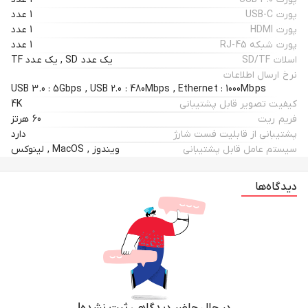
پورت USB-C
1 عدد
پورت HDMI
1 عدد
پورت شبکه RJ-45
1 عدد
اسلات SD/TF
یک عدد SD , یک عدد TF
نرخ ارسال اطلاعات
USB 3.0 : 5Gbps , USB 2.0 : 480Mbps , Ethernet : 1000Mbps
کیفیت تصویر قابل پشتیبانی
4K
فریم ریت
60 هرتز
پشتیبانی از قابلیت فست شارژ
دارد
سیستم عامل قابل پشتیبانی
ویندوز , MacOS , لینوکس
دیدگاه‌ها