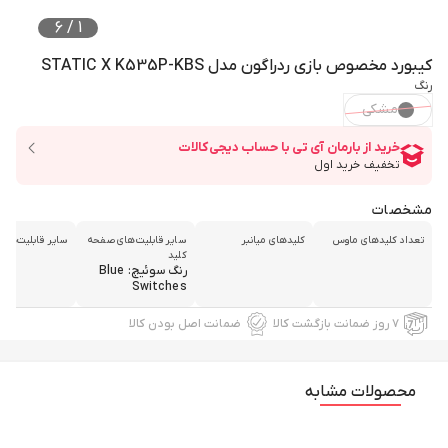
6
/
1
کیبورد مخصوص بازی ردراگون مدل STATIC X K535P-KBS
رنگ
مشکی
مشخصات
تعداد کلیدهای ماوس
کلیدهای میانبر
سایر قابلیت‌های صفحه
سایر قابلیت‌های
کلید
رنگ سوئیچ: Blue
Switches
۷ روز ضمانت بازگشت کالا
ضمانت اصل بودن کالا
محصولات مشابه