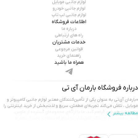
لوازم جانبی موبایل
لوازم جانبی خودرو
لوازم جانبی لپ تاپ
اطلاعات فروشگاه
درباره ما
راه های ارتباطی
خدمات مشتریان
قوانین مرجوعی
راهنمای خرید
همراه ما باشید
درباره فروشگاه
بارمان آی تی
«بارمان آی‌تی به عنوان یکی از تأمین‌کنندگان معتبر لوازم جانبی کامپیوتر و
موبایل ، تلاش می‌کند تجربه‌ای مطمئن، سریع و لذت‌بخش از خرید اینترنتی را
برای مشتریان خود فراهم کند. ما با ارائه‌ی مجموعه‌ای گسترده از ماوس،
مطالعه بیشتر
کیبورد، هدست، پاوربانک، کابل شارژ ،و انواع گجت‌های دیجیتال، همراه
همیشگی شما در ارتقای کیفیت کار و سرگرمی هستیم.
تمامی محصولات ارائه شده در بارمان آی‌تی دارای اصالت و گارانتی معتبر