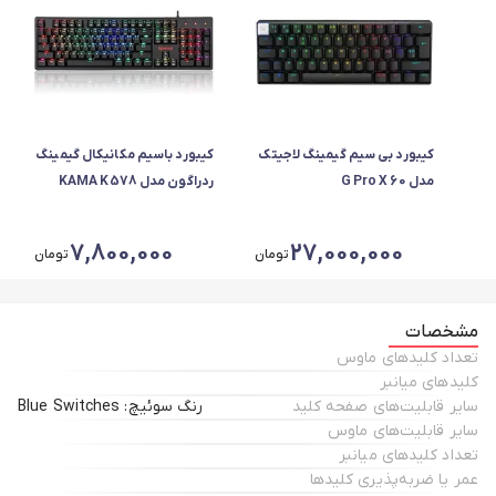
کیبورد بی سیم گیمینگ لاجیتک
کیبورد باسیم مکانیکال گیمینگ
مدل G Pro X 60
ردراگون مدل KAMA K578
LIGHTSPEED
7,800,000
27,000,000
تومان
تومان
مشخصات
تعداد کلیدهای ماوس
کلیدهای میانبر
سایر قابلیت‌های صفحه کلید
رنگ سوئیچ: Blue Switches
سایر قابلیت‌های ماوس
تعداد کلیدهای میانبر
عمر یا ضربه‌پذیری کلیدها