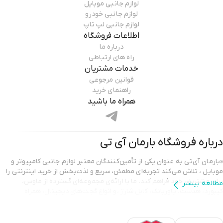
لوازم جانبی موبایل
لوازم جانبی خودرو
لوازم جانبی لپ تاپ
اطلاعات فروشگاه
درباره ما
راه های ارتباطی
خدمات مشتریان
قوانین مرجوعی
راهنمای خرید
همراه ما باشید
درباره فروشگاه
بارمان آی تی
«بارمان آی‌تی به عنوان یکی از تأمین‌کنندگان معتبر لوازم جانبی کامپیوتر و
موبایل ، تلاش می‌کند تجربه‌ای مطمئن، سریع و لذت‌بخش از خرید اینترنتی را
برای مشتریان خود فراهم کند. ما با ارائه‌ی مجموعه‌ای گسترده از ماوس،
مطالعه بیشتر
کیبورد، هدست، پاوربانک، کابل شارژ ،و انواع گجت‌های دیجیتال، همراه
همیشگی شما در ارتقای کیفیت کار و سرگرمی هستیم.
تمامی محصولات ارائه شده در بارمان آی‌تی دارای اصالت و گارانتی معتبر