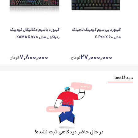
کیبورد بی سیم گیمینگ لاجیتک
کیبورد باسیم مکانیکال گیمینگ
مدل G Pro X 60
ردراگون مدل KAMA K578
LIGHTSPEED
7,800,000
27,000,000
تومان
تومان
دیدگاه‌ها
در حال حاضر دیدگاهی ثبت نشده!